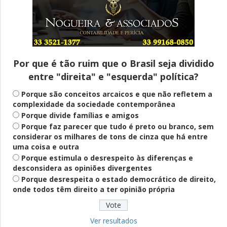
Entenda
Pix Pensão Alimentícia: entenda o que é
e como solicitar
Por que é tão ruim que o Brasil seja dividido
entre "direita" e "esquerda" política?
Saúde Mental
Plataforma oferece escuta em saúde
Porque são conceitos arcaicos e que não refletem a
mental para jovens no SUS Digital
complexidade da sociedade contemporânea
Porque divide famílias e amigos
Porque faz parecer que tudo é preto ou branco, sem
considerar os milhares de tons de cinza que há entre
Definido
uma coisa e outra
PT lança Patrus Ananias como candidato
Porque estimula o desrespeito às diferenças e
ao governo de Minas Gerais
desconsidera as opiniões divergentes
Porque desrespeita o estado democrático de direito,
onde todos têm direito a ter opinião própria
Educação
Fies: pré-selecionados têm até terça
para complementar informações
Ver resultados