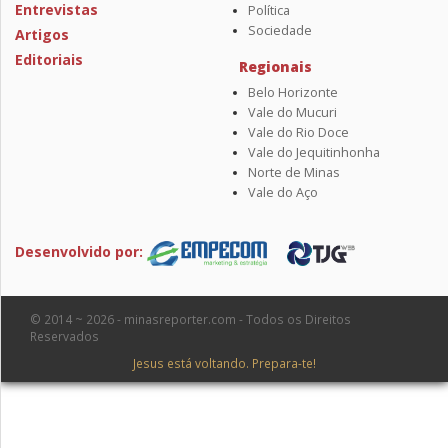
Entrevistas
Política
Sociedade
Artigos
Editoriais
Regionais
Belo Horizonte
Vale do Mucuri
Vale do Rio Doce
Vale do Jequitinhonha
Norte de Minas
Vale do Aço
Desenvolvido por:
© 2014 ~ 2026 - minasreporter.com - Todos os Direitos
Reservados
Jesus está voltando. Prepara-te!