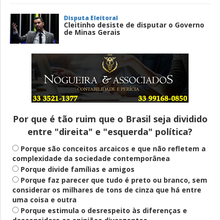
Disputa Eleitoral
Cleitinho desiste de disputar o Governo
de Minas Gerais
Entenda
Pix Pensão Alimentícia: entenda o que é
e como solicitar
Por que é tão ruim que o Brasil seja dividido
entre "direita" e "esquerda" política?
Saúde Mental
Plataforma oferece escuta em saúde
Porque são conceitos arcaicos e que não refletem a
mental para jovens no SUS Digital
complexidade da sociedade contemporânea
Porque divide famílias e amigos
Porque faz parecer que tudo é preto ou branco, sem
considerar os milhares de tons de cinza que há entre
Definido
uma coisa e outra
PT lança Patrus Ananias como candidato
Porque estimula o desrespeito às diferenças e
ao governo de Minas Gerais