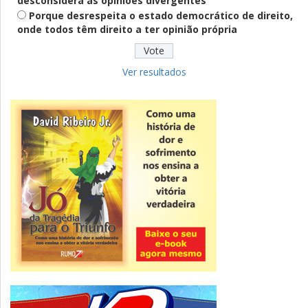
desconsidera as opiniões divergentes
Porque desrespeita o estado democrático de direito,
onde todos têm direito a ter opinião própria
Educação
Fies: pré-selecionados têm até terça
para complementar informações
Ver resultados
Novidade
CNPJ alfanumérico começa a ser emitido
nesta sexta
ver todas »