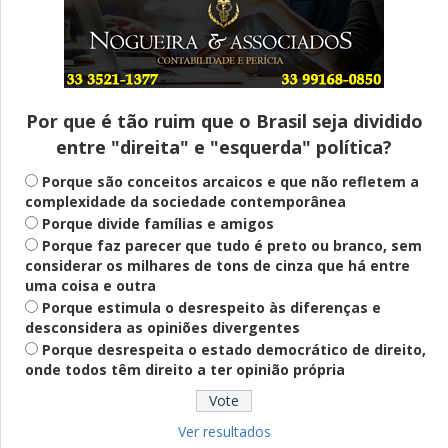
Entenda
Pix Pensão Alimentícia: entenda o que é
e como solicitar
Por que é tão ruim que o Brasil seja dividido
entre "direita" e "esquerda" política?
Saúde Mental
Plataforma oferece escuta em saúde
Porque são conceitos arcaicos e que não refletem a
mental para jovens no SUS Digital
complexidade da sociedade contemporânea
Porque divide famílias e amigos
Porque faz parecer que tudo é preto ou branco, sem
considerar os milhares de tons de cinza que há entre
Definido
uma coisa e outra
PT lança Patrus Ananias como candidato
Porque estimula o desrespeito às diferenças e
ao governo de Minas Gerais
desconsidera as opiniões divergentes
Porque desrespeita o estado democrático de direito,
onde todos têm direito a ter opinião própria
Educação
Fies: pré-selecionados têm até terça
para complementar informações
Ver resultados