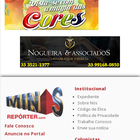
Institucional
Expediente
Sobre Nós
Código de Ética
Política de Privacidade
Trabalhe Conosco
Fale Conosco
Envie sua notícia
Anuncie no Portal
Colunistas