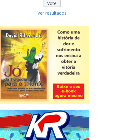
Ver resultados
Novidade
CNPJ alfanumérico começa a ser
emitido nesta sexta
ver todas »