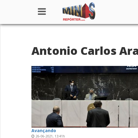
Home
Antonio Carlos Ar
Institucional
Notícias
Seções
Canais
Colunistas
Avançando
26-06-2021, 13:41h