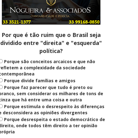
Entenda
Pix Pensão Alimentícia: entenda
o que é e como solicitar
Por que é tão ruim que o Brasil seja
dividido entre "direita" e "esquerda"
Saúde Mental
política?
Plataforma oferece escuta em
saúde mental para jovens no SUS
Digital
Porque são conceitos arcaicos e que não
refletem a complexidade da sociedade
contemporânea
Porque divide famílias e amigos
Definido
Porque faz parecer que tudo é preto ou
PT lança Patrus Ananias como
candidato ao governo de Minas
branco, sem considerar os milhares de tons de
Gerais
cinza que há entre uma coisa e outra
Porque estimula o desrespeito às diferenças
e desconsidera as opiniões divergentes
Porque desrespeita o estado democrático de
Educação
Fies: pré-selecionados têm até
direito, onde todos têm direito a ter opinião
terça para complementar
própria
informações