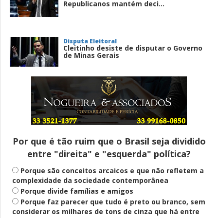
Republicanos mantém deci...
Disputa Eleitoral
Cleitinho desiste de disputar o Governo
de Minas Gerais
Entenda
Pix Pensão Alimentícia: entenda o que é
e como solicitar
Por que é tão ruim que o Brasil seja dividido
entre "direita" e "esquerda" política?
Saúde Mental
Plataforma oferece escuta em saúde
Porque são conceitos arcaicos e que não refletem a
mental para jovens no SUS Digital
complexidade da sociedade contemporânea
Porque divide famílias e amigos
Porque faz parecer que tudo é preto ou branco, sem
considerar os milhares de tons de cinza que há entre
Definido