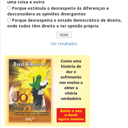
uma coisa e outra
PT lança Patrus Ananias como candidato
Porque estimula o desrespeito às diferenças e
ao governo de Minas Gerais
desconsidera as opiniões divergentes
Porque desrespeita o estado democrático de direito,
onde todos têm direito a ter opinião própria
Educação
Fies: pré-selecionados têm até terça
para complementar informações
Ver resultados
Novidade
CNPJ alfanumérico começa a ser emitido
nesta sexta
ver todas »