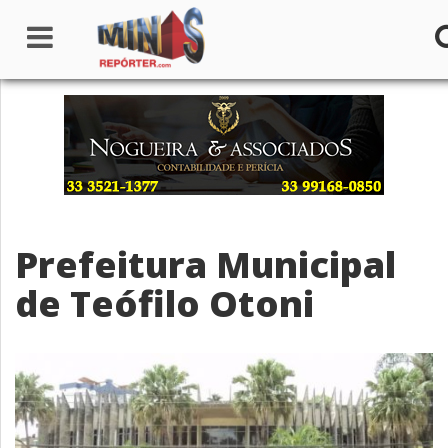
Home
Institucional
Notícias
Prefeitura Municipal
Seções
de Teófilo Otoni
Canais
Colunistas