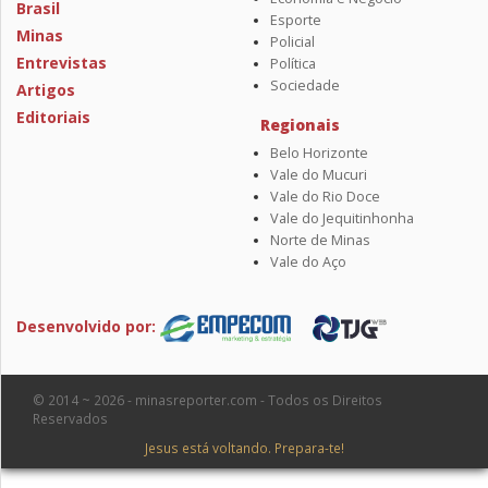
Brasil
Esporte
Minas
Policial
Entrevistas
Política
Sociedade
Artigos
Editoriais
Regionais
Belo Horizonte
Vale do Mucuri
Vale do Rio Doce
Vale do Jequitinhonha
Norte de Minas
Vale do Aço
Desenvolvido por:
© 2014 ~ 2026 - minasreporter.com - Todos os Direitos
Reservados
Jesus está voltando. Prepara-te!