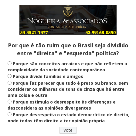
Entenda
Pix Pensão Alimentícia: entenda o que é
e como solicitar
Por que é tão ruim que o Brasil seja dividido
entre "direita" e "esquerda" política?
Saúde Mental
Plataforma oferece escuta em saúde
Porque são conceitos arcaicos e que não refletem a
mental para jovens no SUS Digital
complexidade da sociedade contemporânea
Porque divide famílias e amigos
Porque faz parecer que tudo é preto ou branco, sem
considerar os milhares de tons de cinza que há entre
Definido
uma coisa e outra
PT lança Patrus Ananias como candidato
Porque estimula o desrespeito às diferenças e
ao governo de Minas Gerais
desconsidera as opiniões divergentes
Porque desrespeita o estado democrático de direito,
onde todos têm direito a ter opinião própria
Educação
Fies: pré-selecionados têm até terça