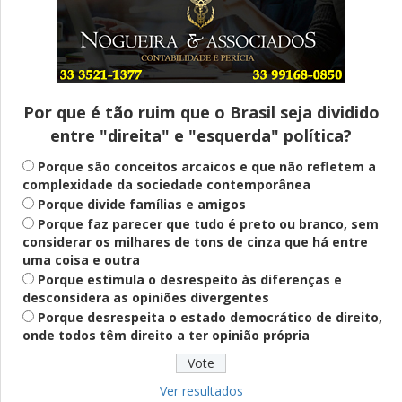
Entenda
Pix Pensão Alimentícia: entenda o que é
e como solicitar
Por que é tão ruim que o Brasil seja dividido
entre "direita" e "esquerda" política?
Saúde Mental
Plataforma oferece escuta em saúde
Porque são conceitos arcaicos e que não refletem a
mental para jovens no SUS Digital
complexidade da sociedade contemporânea
Porque divide famílias e amigos
Porque faz parecer que tudo é preto ou branco, sem
considerar os milhares de tons de cinza que há entre
Definido
uma coisa e outra
PT lança Patrus Ananias como candidato
Porque estimula o desrespeito às diferenças e
ao governo de Minas Gerais
desconsidera as opiniões divergentes
Porque desrespeita o estado democrático de direito,
onde todos têm direito a ter opinião própria
Educação
Fies: pré-selecionados têm até terça
para complementar informações
Ver resultados