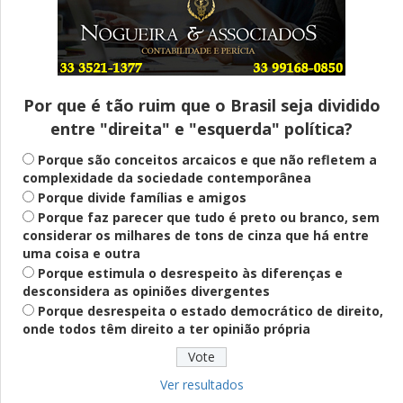
Entenda
Pix Pensão Alimentícia: entenda o que é
e como solicitar
Por que é tão ruim que o Brasil seja dividido
entre "direita" e "esquerda" política?
Saúde Mental
Plataforma oferece escuta em saúde
Porque são conceitos arcaicos e que não refletem a
mental para jovens no SUS Digital
complexidade da sociedade contemporânea
Porque divide famílias e amigos
Porque faz parecer que tudo é preto ou branco, sem
considerar os milhares de tons de cinza que há entre
Definido
uma coisa e outra
PT lança Patrus Ananias como candidato
Porque estimula o desrespeito às diferenças e
ao governo de Minas Gerais
desconsidera as opiniões divergentes
Porque desrespeita o estado democrático de direito,
onde todos têm direito a ter opinião própria
Educação
Fies: pré-selecionados têm até terça
para complementar informações
Ver resultados