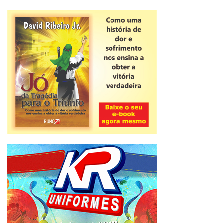
Novidade
CNPJ alfanumérico começa a ser emitido
nesta sexta
ver todas »