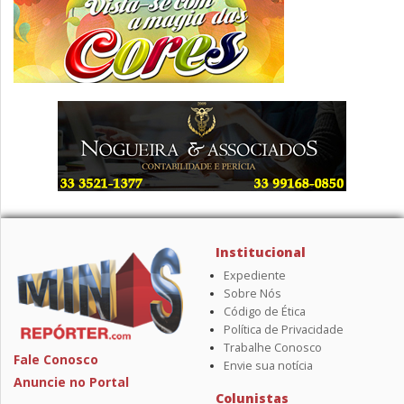
Institucional
Expediente
Sobre Nós
Código de Ética
Política de Privacidade
Trabalhe Conosco
Fale Conosco
Envie sua notícia
Anuncie no Portal
Colunistas