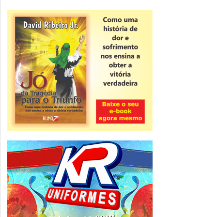
Novidade
CNPJ alfanumérico começa a ser emitido
nesta sexta
ver todas »