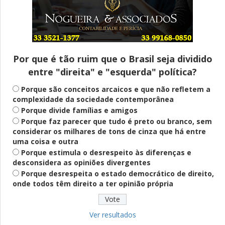
Entenda
Pix Pensão Alimentícia: entenda o que é
e como solicitar
Por que é tão ruim que o Brasil seja dividido
entre "direita" e "esquerda" política?
Saúde Mental
Plataforma oferece escuta em saúde
Porque são conceitos arcaicos e que não refletem a
mental para jovens no SUS Digital
complexidade da sociedade contemporânea
Porque divide famílias e amigos
Porque faz parecer que tudo é preto ou branco, sem
considerar os milhares de tons de cinza que há entre
Definido
uma coisa e outra
PT lança Patrus Ananias como candidato
Porque estimula o desrespeito às diferenças e
ao governo de Minas Gerais
desconsidera as opiniões divergentes
Porque desrespeita o estado democrático de direito,
onde todos têm direito a ter opinião própria
Educação
Fies: pré-selecionados têm até terça
para complementar informações
Ver resultados