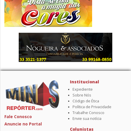
Institucional
Expediente
Sobre Nós
Código de Ética
Política de Privacidade
Trabalhe Conosco
Fale Conosco
Envie sua notícia
Anuncie no Portal
Colunistas