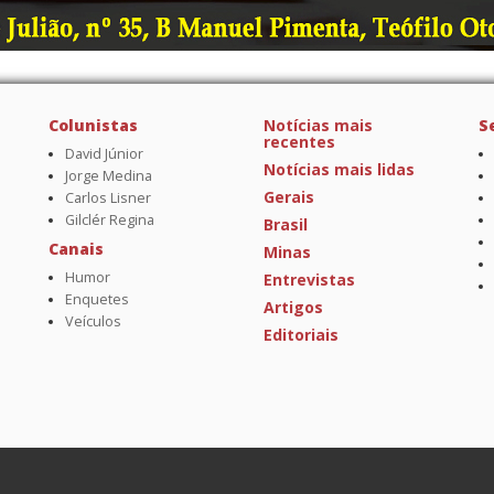
Colunistas
Notícias mais
S
recentes
David Júnior
Notícias mais lidas
Jorge Medina
Gerais
Carlos Lisner
Gilclér Regina
Brasil
Canais
Minas
Humor
Entrevistas
Enquetes
Artigos
Veículos
Editoriais