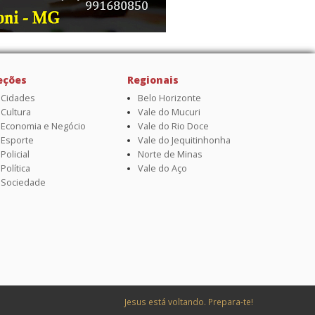
eções
Regionais
Cidades
Belo Horizonte
Cultura
Vale do Mucuri
Economia e Negócio
Vale do Rio Doce
Esporte
Vale do Jequitinhonha
Policial
Norte de Minas
Política
Vale do Aço
Sociedade
Jesus está voltando. Prepara-te!