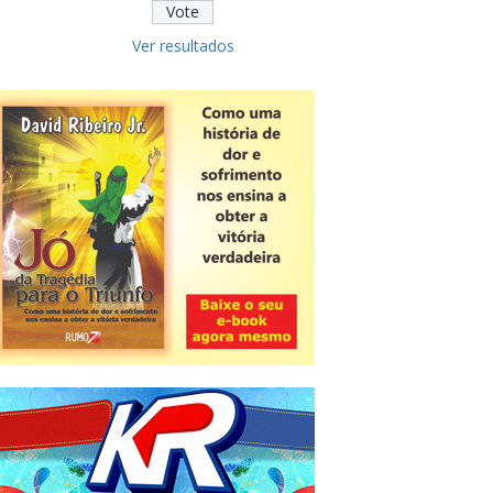
Ver resultados
Novidade
CNPJ alfanumérico começa a ser
emitido nesta sexta
ver todas »