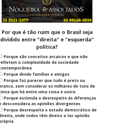
Entenda
Pix Pensão Alimentícia: entenda
o que é e como solicitar
Por que é tão ruim que o Brasil seja
dividido entre "direita" e "esquerda"
Saúde Mental
política?
Plataforma oferece escuta em
saúde mental para jovens no SUS
Digital
Porque são conceitos arcaicos e que não
refletem a complexidade da sociedade
contemporânea
Porque divide famílias e amigos
Definido
Porque faz parecer que tudo é preto ou
PT lança Patrus Ananias como
candidato ao governo de Minas
branco, sem considerar os milhares de tons de
Gerais
cinza que há entre uma coisa e outra
Porque estimula o desrespeito às diferenças
e desconsidera as opiniões divergentes
Porque desrespeita o estado democrático de
Educação
Fies: pré-selecionados têm até
direito, onde todos têm direito a ter opinião
terça para complementar
própria
informações