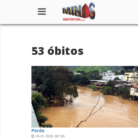
Home
53 óbitos
Institucional
Notícias
Seções
Canais
Colunistas
Perda
29-01-2020, 08:16h