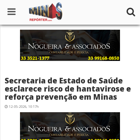
Home
Institucional
Notícias
Secretaria de Estado de Saúde
Seções
esclarece risco de hantavirose e
reforça prevenção em Minas
Canais
12-05-2026, 10:17h
Colunistas