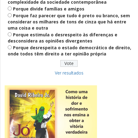
complexidade da sociedade contemporânea
Porque divide famílias e amigos
Porque faz parecer que tudo é preto ou branco, sem
considerar os milhares de tons de cinza que há entre
Definido
uma coisa e outra
PT lança Patrus Ananias como candidato
Porque estimula o desrespeito às diferenças e
ao governo de Minas Gerais
desconsidera as opiniões divergentes
Porque desrespeita o estado democrático de direito,
onde todos têm direito a ter opinião própria
Educação
Fies: pré-selecionados têm até terça
para complementar informações
Ver resultados
Novidade
CNPJ alfanumérico começa a ser emitido
nesta sexta
ver todas »