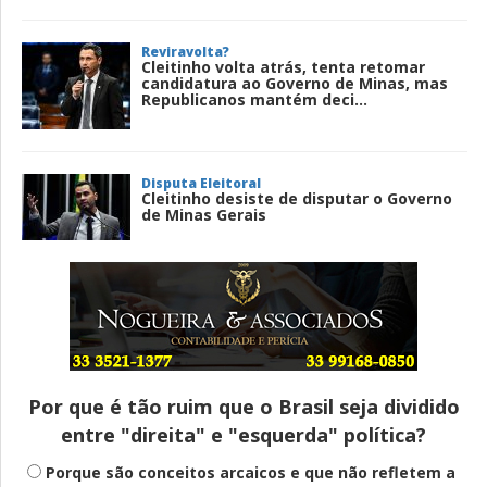
Reviravolta?
Cleitinho volta atrás, tenta retomar
candidatura ao Governo de Minas, mas
Republicanos mantém deci...
Disputa Eleitoral
Cleitinho desiste de disputar o Governo
de Minas Gerais
Entenda
Pix Pensão Alimentícia: entenda o que é
e como solicitar
Por que é tão ruim que o Brasil seja dividido
entre "direita" e "esquerda" política?
Saúde Mental
Plataforma oferece escuta em saúde
Porque são conceitos arcaicos e que não refletem a
mental para jovens no SUS Digital