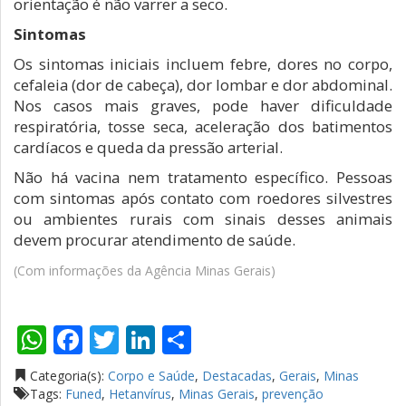
orientação é não varrer a seco.
Sintomas
Os sintomas iniciais incluem febre, dores no corpo,
cefaleia (dor de cabeça), dor lombar e dor abdominal.
Nos casos mais graves, pode haver dificuldade
respiratória, tosse seca, aceleração dos batimentos
cardíacos e queda da pressão arterial.
Não há vacina nem tratamento específico. Pessoas
com sintomas após contato com roedores silvestres
ou ambientes rurais com sinais desses animais
devem procurar atendimento de saúde.
(Com informações da Agência Minas Gerais)
WhatsApp
Facebook
Twitter
LinkedIn
Compartilhar
Categoria(s):
Corpo e Saúde
,
Destacadas
,
Gerais
,
Minas
Tags:
Funed
,
Hetanvírus
,
Minas Gerais
,
prevenção