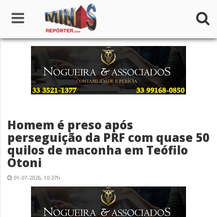
Home
Institucional
Notícias
Homem é preso após
Seções
perseguição da PRF com quase 50
quilos de maconha em Teófilo
Canais
Otoni
Colunistas
01-07-2026, 10:27h