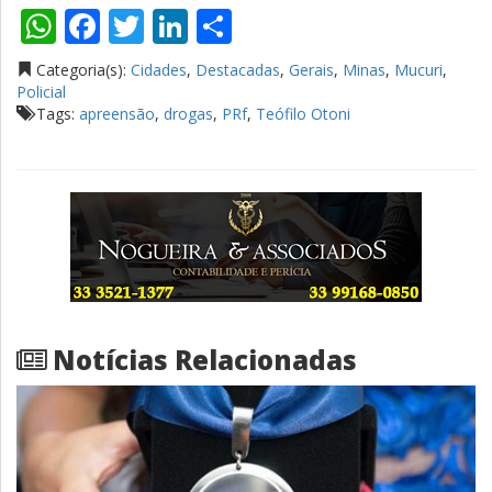
WhatsApp
Facebook
Twitter
LinkedIn
Compartilhar
Categoria(s):
Cidades
,
Destacadas
,
Gerais
,
Minas
,
Mucuri
,
Policial
Tags:
apreensão
,
drogas
,
PRf
,
Teófilo Otoni
Notícias Relacionadas