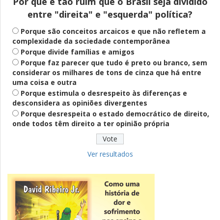
Por que é tão ruim que o Brasil seja dividido
entre "direita" e "esquerda" política?
Saúde Mental
Plataforma oferece escuta em saúde
Porque são conceitos arcaicos e que não refletem a
mental para jovens no SUS Digital
complexidade da sociedade contemporânea
Porque divide famílias e amigos
Porque faz parecer que tudo é preto ou branco, sem
considerar os milhares de tons de cinza que há entre
Definido
uma coisa e outra
PT lança Patrus Ananias como candidato
Porque estimula o desrespeito às diferenças e
ao governo de Minas Gerais
desconsidera as opiniões divergentes
Porque desrespeita o estado democrático de direito,
onde todos têm direito a ter opinião própria
Educação
Fies: pré-selecionados têm até terça
para complementar informações
Ver resultados
Novidade
CNPJ alfanumérico começa a ser emitido
nesta sexta