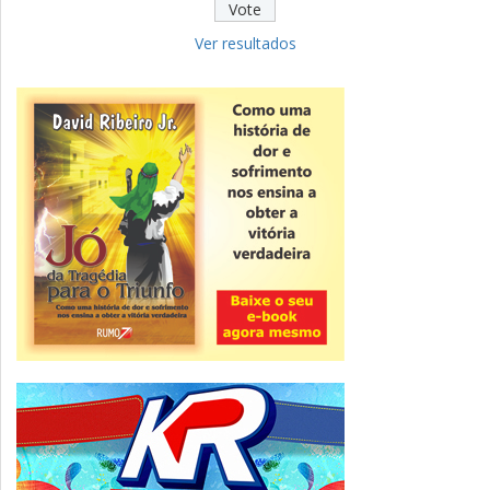
Educação
Fies: pré-selecionados têm até terça
para complementar informações
Ver resultados
Novidade
CNPJ alfanumérico começa a ser emitido
nesta sexta
ver todas »