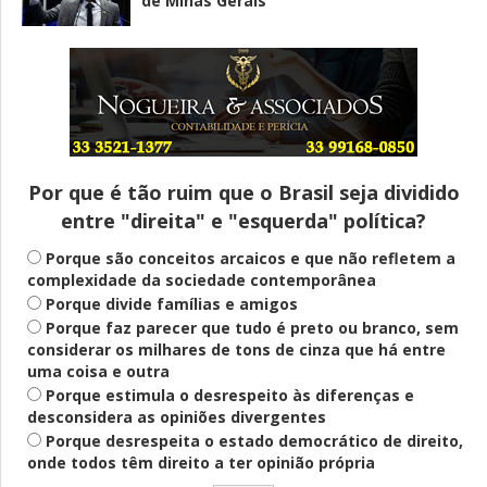
de Minas Gerais
Entenda
Pix Pensão Alimentícia: entenda o que é
e como solicitar
Por que é tão ruim que o Brasil seja dividido
entre "direita" e "esquerda" política?
Saúde Mental
Plataforma oferece escuta em saúde
Porque são conceitos arcaicos e que não refletem a
mental para jovens no SUS Digital
complexidade da sociedade contemporânea
Porque divide famílias e amigos
Porque faz parecer que tudo é preto ou branco, sem
considerar os milhares de tons de cinza que há entre
Definido
uma coisa e outra
PT lança Patrus Ananias como candidato
Porque estimula o desrespeito às diferenças e
ao governo de Minas Gerais
desconsidera as opiniões divergentes
Porque desrespeita o estado democrático de direito,
onde todos têm direito a ter opinião própria