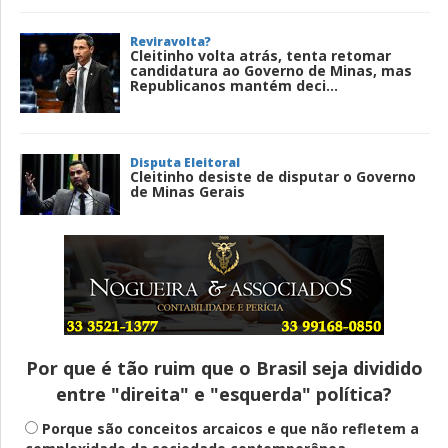
Reviravolta?
Cleitinho volta atrás, tenta retomar
candidatura ao Governo de Minas, mas
Republicanos mantém deci...
Disputa Eleitoral
Cleitinho desiste de disputar o Governo
de Minas Gerais
Entenda
Pix Pensão Alimentícia: entenda o que é
e como solicitar
Por que é tão ruim que o Brasil seja dividido
entre "direita" e "esquerda" política?
Saúde Mental
Plataforma oferece escuta em saúde
Porque são conceitos arcaicos e que não refletem a
mental para jovens no SUS Digital