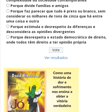
complexidade da sociedade contemporânea
Porque divide famílias e amigos
Porque faz parecer que tudo é preto ou branco, sem
considerar os milhares de tons de cinza que há entre
Definido
uma coisa e outra
PT lança Patrus Ananias como candidato
Porque estimula o desrespeito às diferenças e
ao governo de Minas Gerais
desconsidera as opiniões divergentes
Porque desrespeita o estado democrático de direito,
onde todos têm direito a ter opinião própria
Educação
Fies: pré-selecionados têm até terça
para complementar informações
Ver resultados
Novidade
CNPJ alfanumérico começa a ser emitido
nesta sexta
ver todas »