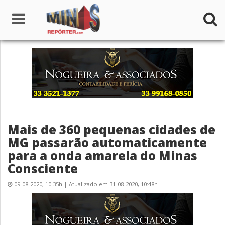
Home
Institucional
Notícias
Mais de 360 pequenas cidades de
Seções
MG passarão automaticamente
para a onda amarela do Minas
Canais
Consciente
Colunistas
09-08-2020, 10:35h | Atualizado em 31-08-2020, 10:48h