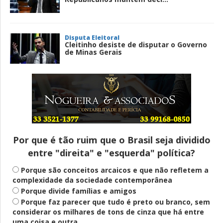
Disputa Eleitoral
Cleitinho desiste de disputar o Governo
de Minas Gerais
Entenda
Pix Pensão Alimentícia: entenda o que é
e como solicitar
Por que é tão ruim que o Brasil seja dividido
entre "direita" e "esquerda" política?
Saúde Mental
Plataforma oferece escuta em saúde
Porque são conceitos arcaicos e que não refletem a
mental para jovens no SUS Digital
complexidade da sociedade contemporânea
Porque divide famílias e amigos
Porque faz parecer que tudo é preto ou branco, sem
considerar os milhares de tons de cinza que há entre
Definido
uma coisa e outra