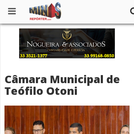
Home
Institucional
Notícias
Câmara Municipal de
Seções
Teófilo Otoni
Canais
Colunistas