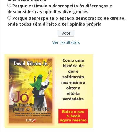
PT lança Patrus Ananias como candidato
Porque estimula o desrespeito às diferenças e
ao governo de Minas Gerais
desconsidera as opiniões divergentes
Porque desrespeita o estado democrático de direito,
onde todos têm direito a ter opinião própria
Educação
Fies: pré-selecionados têm até terça
para complementar informações
Ver resultados
Novidade
CNPJ alfanumérico começa a ser emitido
nesta sexta
ver todas »