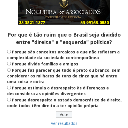
Entenda
Pix Pensão Alimentícia: entenda o que é
e como solicitar
Por que é tão ruim que o Brasil seja dividido
entre "direita" e "esquerda" política?
Saúde Mental
Plataforma oferece escuta em saúde
Porque são conceitos arcaicos e que não refletem a
mental para jovens no SUS Digital
complexidade da sociedade contemporânea
Porque divide famílias e amigos
Porque faz parecer que tudo é preto ou branco, sem
considerar os milhares de tons de cinza que há entre
Definido
uma coisa e outra
PT lança Patrus Ananias como candidato
Porque estimula o desrespeito às diferenças e
ao governo de Minas Gerais
desconsidera as opiniões divergentes
Porque desrespeita o estado democrático de direito,
onde todos têm direito a ter opinião própria
Educação
Fies: pré-selecionados têm até terça
para complementar informações
Ver resultados