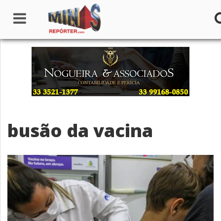
Home
Institucional
Notícias
busão da vacina
Seções
Canais
Colunistas