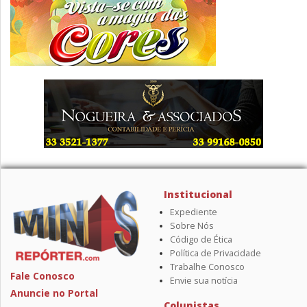
Institucional
Expediente
Sobre Nós
Código de Ética
Política de Privacidade
Trabalhe Conosco
Fale Conosco
Envie sua notícia
Anuncie no Portal
Colunistas