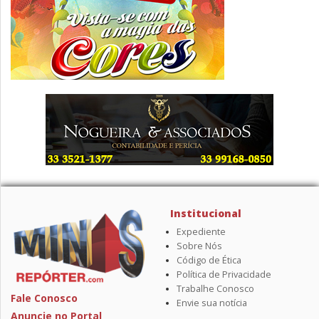
Institucional
Expediente
Sobre Nós
Código de Ética
Política de Privacidade
Trabalhe Conosco
Fale Conosco
Envie sua notícia
Anuncie no Portal