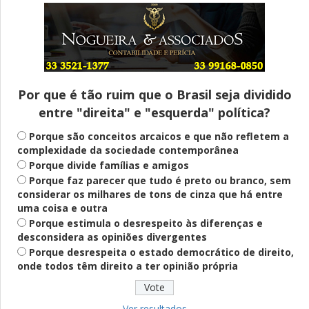
Entenda
Pix Pensão Alimentícia: entenda o que é
e como solicitar
Por que é tão ruim que o Brasil seja dividido
entre "direita" e "esquerda" política?
Saúde Mental
Plataforma oferece escuta em saúde
Porque são conceitos arcaicos e que não refletem a
mental para jovens no SUS Digital
complexidade da sociedade contemporânea
Porque divide famílias e amigos
Porque faz parecer que tudo é preto ou branco, sem
considerar os milhares de tons de cinza que há entre
Definido
uma coisa e outra
PT lança Patrus Ananias como candidato
Porque estimula o desrespeito às diferenças e
ao governo de Minas Gerais
desconsidera as opiniões divergentes
Porque desrespeita o estado democrático de direito,
onde todos têm direito a ter opinião própria
Educação
Fies: pré-selecionados têm até terça
para complementar informações
Ver resultados