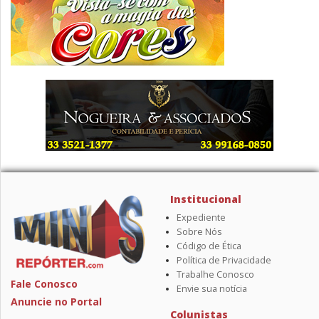
Institucional
Expediente
Sobre Nós
Código de Ética
Política de Privacidade
Trabalhe Conosco
Fale Conosco
Envie sua notícia
Anuncie no Portal
Colunistas