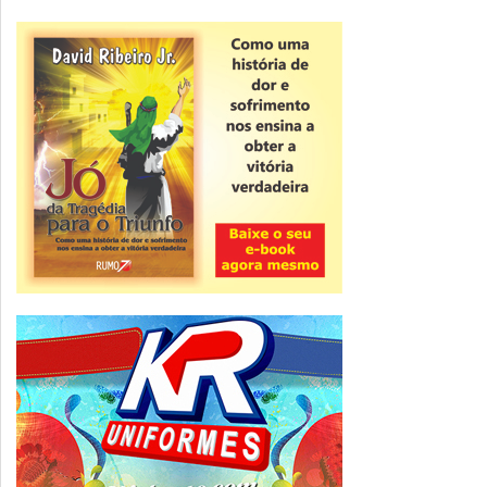
Novidade
CNPJ alfanumérico começa a ser emitido
nesta sexta
ver todas »