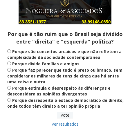
Entenda
Pix Pensão Alimentícia: entenda o que é
e como solicitar
Por que é tão ruim que o Brasil seja dividido
entre "direita" e "esquerda" política?
Saúde Mental
Plataforma oferece escuta em saúde
Porque são conceitos arcaicos e que não refletem a
mental para jovens no SUS Digital
complexidade da sociedade contemporânea
Porque divide famílias e amigos
Porque faz parecer que tudo é preto ou branco, sem
considerar os milhares de tons de cinza que há entre
Definido
uma coisa e outra
PT lança Patrus Ananias como candidato
Porque estimula o desrespeito às diferenças e
ao governo de Minas Gerais
desconsidera as opiniões divergentes
Porque desrespeita o estado democrático de direito,
onde todos têm direito a ter opinião própria
Educação
Fies: pré-selecionados têm até terça
para complementar informações
Ver resultados