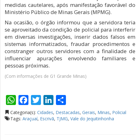
medidas cautelares, após manifestação favorável do
Ministério Público de Minas Gerais (MPMG).
Na ocasião, o órgão informou que a servidora teria
se aproveitado da condição de policial para interferir
em diversas investigações, inserir dados falsos em
sistemas informatizados, fraudar procedimentos e
constranger outros servidores com a finalidade de
influenciar apurações envolvendo familiares e
pessoas próximas.
(Com informações de G1 Grande Minas)
WhatsApp
Facebook
Twitter
LinkedIn
Compartilhar
Categoria(s):
Cidades
,
Destacadas
,
Gerais
,
Minas
,
Policial
Tags:
Araçuaí
,
Escrivã
,
TJMG
,
Vale do Jequitinhonha