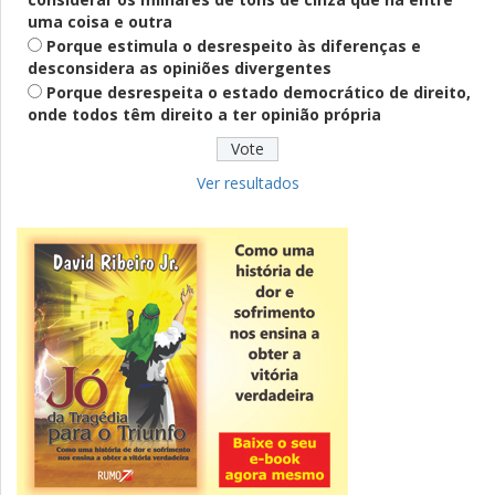
Definido
uma coisa e outra
PT lança Patrus Ananias como candidato
Porque estimula o desrespeito às diferenças e
ao governo de Minas Gerais
desconsidera as opiniões divergentes
Porque desrespeita o estado democrático de direito,
onde todos têm direito a ter opinião própria
Educação
Fies: pré-selecionados têm até terça
para complementar informações
Ver resultados
Novidade
CNPJ alfanumérico começa a ser emitido
nesta sexta
ver todas »