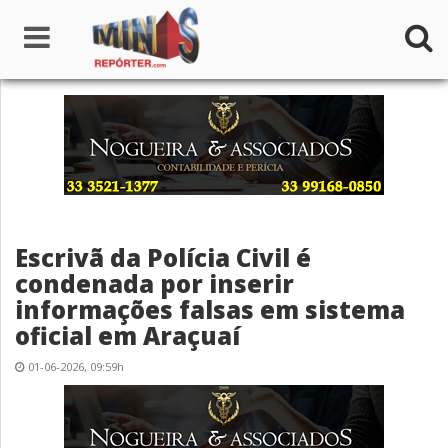
Home
Institucional
Notícias
Escrivã da Polícia Civil é
Seções
condenada por inserir
informações falsas em sistema
Canais
oficial em Araçuaí
Colunistas
01-06-2026, 09:59h