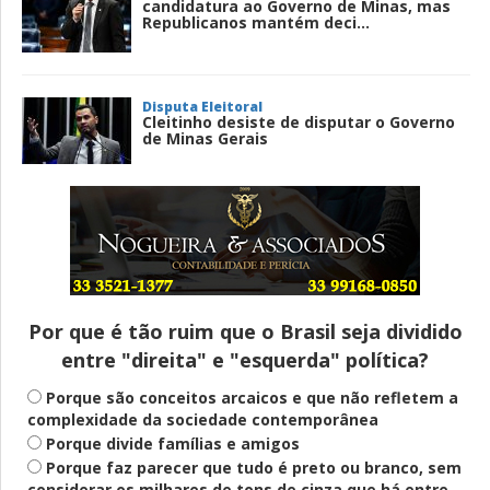
candidatura ao Governo de Minas, mas
Republicanos mantém deci...
Disputa Eleitoral
Cleitinho desiste de disputar o Governo
de Minas Gerais
Entenda
Pix Pensão Alimentícia: entenda o que é
e como solicitar
Por que é tão ruim que o Brasil seja dividido
entre "direita" e "esquerda" política?
Saúde Mental
Plataforma oferece escuta em saúde
Porque são conceitos arcaicos e que não refletem a
mental para jovens no SUS Digital
complexidade da sociedade contemporânea
Porque divide famílias e amigos
Porque faz parecer que tudo é preto ou branco, sem
considerar os milhares de tons de cinza que há entre