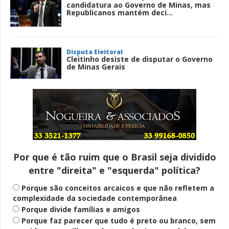
candidatura ao Governo de Minas, mas
Republicanos mantém deci...
Disputa Eleitoral
Cleitinho desiste de disputar o Governo
de Minas Gerais
Entenda
Pix Pensão Alimentícia: entenda o que é
e como solicitar
Por que é tão ruim que o Brasil seja dividido
entre "direita" e "esquerda" política?
Saúde Mental
Plataforma oferece escuta em saúde
Porque são conceitos arcaicos e que não refletem a
mental para jovens no SUS Digital
complexidade da sociedade contemporânea
Porque divide famílias e amigos
Porque faz parecer que tudo é preto ou branco, sem