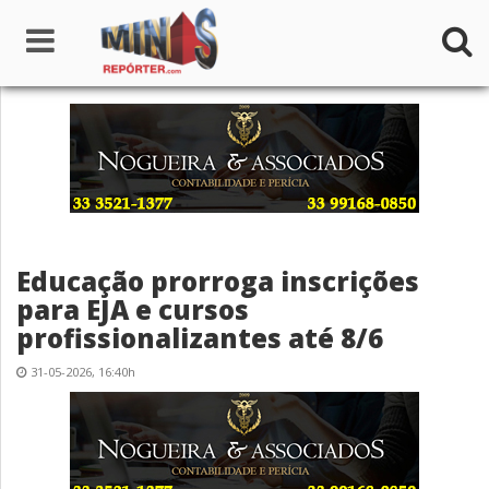
Home
Institucional
Notícias
Educação prorroga inscrições
Seções
para EJA e cursos
profissionalizantes até 8/6
Canais
31-05-2026, 16:40h
Colunistas