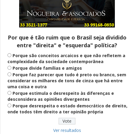
Entenda
Pix Pensão Alimentícia: entenda o que é
e como solicitar
Por que é tão ruim que o Brasil seja dividido
entre "direita" e "esquerda" política?
Saúde Mental
Plataforma oferece escuta em saúde
Porque são conceitos arcaicos e que não refletem a
mental para jovens no SUS Digital
complexidade da sociedade contemporânea
Porque divide famílias e amigos
Porque faz parecer que tudo é preto ou branco, sem
considerar os milhares de tons de cinza que há entre
Definido
uma coisa e outra
PT lança Patrus Ananias como candidato
Porque estimula o desrespeito às diferenças e
ao governo de Minas Gerais
desconsidera as opiniões divergentes
Porque desrespeita o estado democrático de direito,
onde todos têm direito a ter opinião própria
Educação
Fies: pré-selecionados têm até terça
para complementar informações
Ver resultados