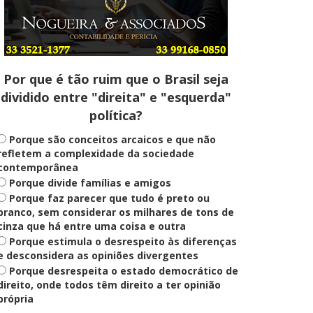
Entenda
Pix Pensão Alimentícia: entenda
o que é e como solicitar
Por que é tão ruim que o Brasil seja
dividido entre "direita" e "esquerda"
Saúde Mental
política?
Plataforma oferece escuta em
saúde mental para jovens no SUS
Digital
Porque são conceitos arcaicos e que não
refletem a complexidade da sociedade
contemporânea
Porque divide famílias e amigos
Definido
Porque faz parecer que tudo é preto ou
PT lança Patrus Ananias como
candidato ao governo de Minas
branco, sem considerar os milhares de tons de
Gerais
cinza que há entre uma coisa e outra
Porque estimula o desrespeito às diferenças
e desconsidera as opiniões divergentes
Porque desrespeita o estado democrático de
Educação
Fies: pré-selecionados têm até
direito, onde todos têm direito a ter opinião
terça para complementar
própria
informações