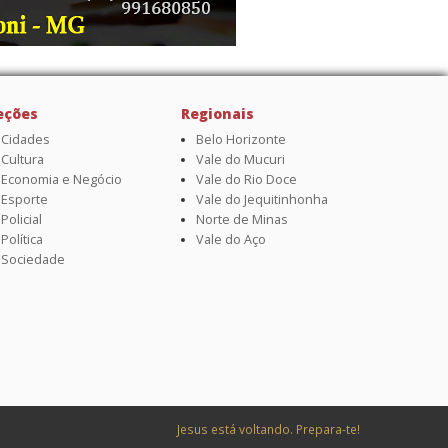
eções
Regionais
Cidades
Belo Horizonte
Cultura
Vale do Mucuri
Economia e Negócio
Vale do Rio Doce
Esporte
Vale do Jequitinhonha
Policial
Norte de Minas
Política
Vale do Aço
Sociedade
Jesus está voltando. Prepara-te!