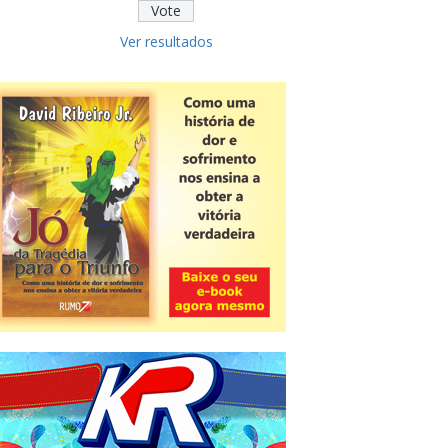
Ver resultados
Novidade
CNPJ alfanumérico começa a ser
emitido nesta sexta
ver todas »