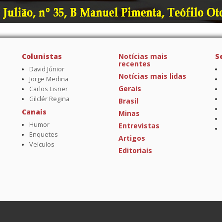
Colunistas
Notícias mais
S
recentes
David Júnior
Notícias mais lidas
Jorge Medina
Gerais
Carlos Lisner
Gilclér Regina
Brasil
Canais
Minas
Humor
Entrevistas
Enquetes
Artigos
Veículos
Editoriais