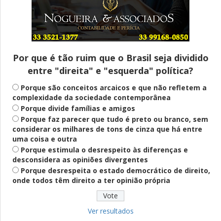
Entenda
Pix Pensão Alimentícia: entenda o que é
e como solicitar
Por que é tão ruim que o Brasil seja dividido
entre "direita" e "esquerda" política?
Saúde Mental
Plataforma oferece escuta em saúde
Porque são conceitos arcaicos e que não refletem a
mental para jovens no SUS Digital
complexidade da sociedade contemporânea
Porque divide famílias e amigos
Porque faz parecer que tudo é preto ou branco, sem
considerar os milhares de tons de cinza que há entre
Definido
uma coisa e outra
PT lança Patrus Ananias como candidato
Porque estimula o desrespeito às diferenças e
ao governo de Minas Gerais
desconsidera as opiniões divergentes
Porque desrespeita o estado democrático de direito,
onde todos têm direito a ter opinião própria
Educação
Fies: pré-selecionados têm até terça
para complementar informações
Ver resultados