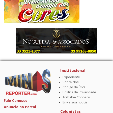
Institucional
Expediente
Sobre Nós
Código de Ética
Política de Privacidade
Trabalhe Conosco
Fale Conosco
Envie sua notícia
Anuncie no Portal
Colunistas