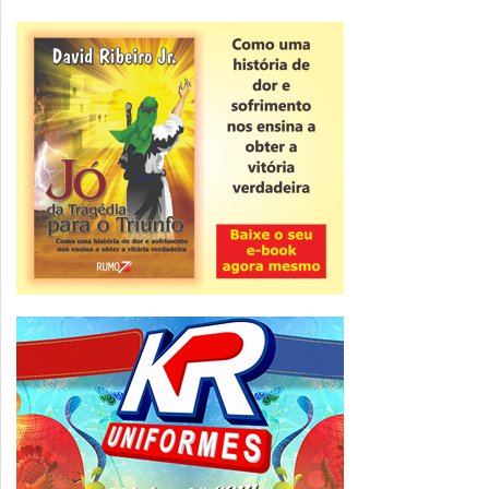
Novidade
CNPJ alfanumérico começa a ser emitido
nesta sexta
ver todas »