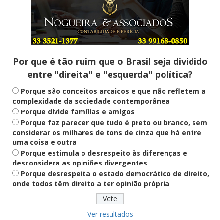
Entenda
Pix Pensão Alimentícia: entenda o que é
e como solicitar
Por que é tão ruim que o Brasil seja dividido
entre "direita" e "esquerda" política?
Saúde Mental
Plataforma oferece escuta em saúde
Porque são conceitos arcaicos e que não refletem a
mental para jovens no SUS Digital
complexidade da sociedade contemporânea
Porque divide famílias e amigos
Porque faz parecer que tudo é preto ou branco, sem
considerar os milhares de tons de cinza que há entre
Definido
uma coisa e outra
PT lança Patrus Ananias como candidato
Porque estimula o desrespeito às diferenças e
ao governo de Minas Gerais
desconsidera as opiniões divergentes
Porque desrespeita o estado democrático de direito,
onde todos têm direito a ter opinião própria
Educação
Fies: pré-selecionados têm até terça
para complementar informações
Ver resultados