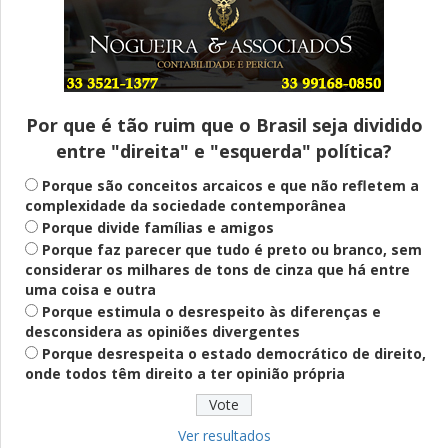
Entenda
Pix Pensão Alimentícia: entenda o que é
e como solicitar
Por que é tão ruim que o Brasil seja dividido
entre "direita" e "esquerda" política?
Saúde Mental
Plataforma oferece escuta em saúde
Porque são conceitos arcaicos e que não refletem a
mental para jovens no SUS Digital
complexidade da sociedade contemporânea
Porque divide famílias e amigos
Porque faz parecer que tudo é preto ou branco, sem
considerar os milhares de tons de cinza que há entre
Definido
uma coisa e outra
PT lança Patrus Ananias como candidato
Porque estimula o desrespeito às diferenças e
ao governo de Minas Gerais
desconsidera as opiniões divergentes
Porque desrespeita o estado democrático de direito,
onde todos têm direito a ter opinião própria
Educação
Fies: pré-selecionados têm até terça
para complementar informações
Ver resultados