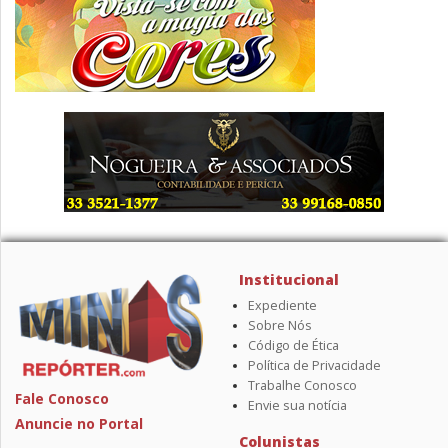
Institucional
Expediente
Sobre Nós
Código de Ética
Política de Privacidade
Trabalhe Conosco
Fale Conosco
Envie sua notícia
Anuncie no Portal
Colunistas