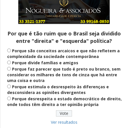
Entenda
Pix Pensão Alimentícia: entenda o que é
e como solicitar
Por que é tão ruim que o Brasil seja dividido
entre "direita" e "esquerda" política?
Saúde Mental
Plataforma oferece escuta em saúde
Porque são conceitos arcaicos e que não refletem a
mental para jovens no SUS Digital
complexidade da sociedade contemporânea
Porque divide famílias e amigos
Porque faz parecer que tudo é preto ou branco, sem
considerar os milhares de tons de cinza que há entre
Definido
uma coisa e outra
PT lança Patrus Ananias como candidato
Porque estimula o desrespeito às diferenças e
ao governo de Minas Gerais
desconsidera as opiniões divergentes
Porque desrespeita o estado democrático de direito,
onde todos têm direito a ter opinião própria
Educação
Fies: pré-selecionados têm até terça
para complementar informações
Ver resultados