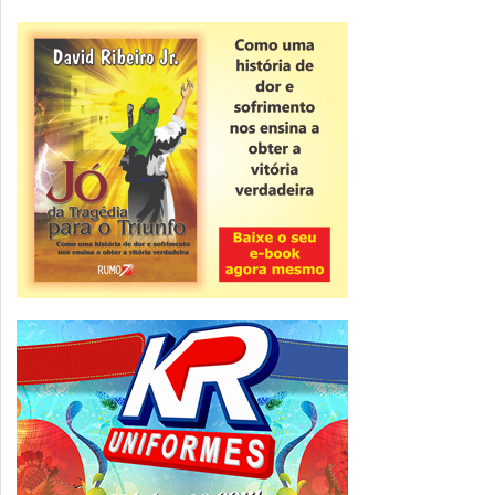
Novidade
CNPJ alfanumérico começa a ser emitido
nesta sexta
ver todas »