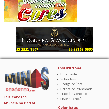
Institucional
Expediente
Sobre Nós
Código de Ética
Política de Privacidade
Trabalhe Conosco
Fale Conosco
Envie sua notícia
Anuncie no Portal
Colunistas