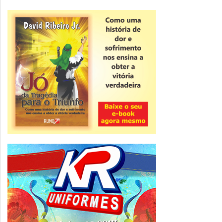
Novidade
CNPJ alfanumérico começa a ser emitido
nesta sexta
ver todas »