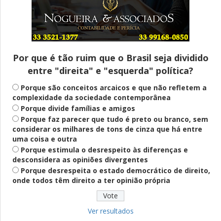
Entenda
Pix Pensão Alimentícia: entenda o que é
e como solicitar
Por que é tão ruim que o Brasil seja dividido
entre "direita" e "esquerda" política?
Saúde Mental
Plataforma oferece escuta em saúde
Porque são conceitos arcaicos e que não refletem a
mental para jovens no SUS Digital
complexidade da sociedade contemporânea
Porque divide famílias e amigos
Porque faz parecer que tudo é preto ou branco, sem
considerar os milhares de tons de cinza que há entre
Definido
uma coisa e outra
PT lança Patrus Ananias como candidato
Porque estimula o desrespeito às diferenças e
ao governo de Minas Gerais
desconsidera as opiniões divergentes
Porque desrespeita o estado democrático de direito,
onde todos têm direito a ter opinião própria
Educação
Fies: pré-selecionados têm até terça
para complementar informações
Ver resultados