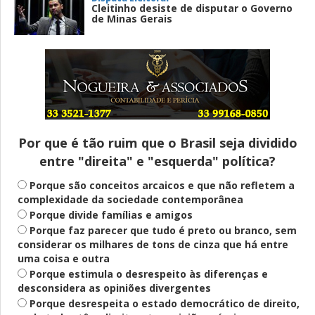
Cleitinho desiste de disputar o Governo
de Minas Gerais
Entenda
Pix Pensão Alimentícia: entenda o que é
e como solicitar
Por que é tão ruim que o Brasil seja dividido
entre "direita" e "esquerda" política?
Saúde Mental
Plataforma oferece escuta em saúde
Porque são conceitos arcaicos e que não refletem a
mental para jovens no SUS Digital
complexidade da sociedade contemporânea
Porque divide famílias e amigos
Porque faz parecer que tudo é preto ou branco, sem
considerar os milhares de tons de cinza que há entre
Definido
uma coisa e outra
PT lança Patrus Ananias como candidato
Porque estimula o desrespeito às diferenças e
ao governo de Minas Gerais
desconsidera as opiniões divergentes
Porque desrespeita o estado democrático de direito,