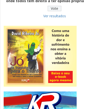
onde todos têm direito a ter opinião própria
Educação
Fies: pré-selecionados têm até terça
para complementar informações
Ver resultados
Novidade
CNPJ alfanumérico começa a ser emitido
nesta sexta
ver todas »