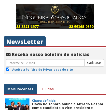
NewsLetter
Receba nosso boletim de notícias
Cadastrar
Aceito a Política de Privacidade do site
Mais Recentes
+ Lidas
Chapa definida
Flávio Bolsonaro anuncia Alfredo Gaspar
como candidato a vice-presidente