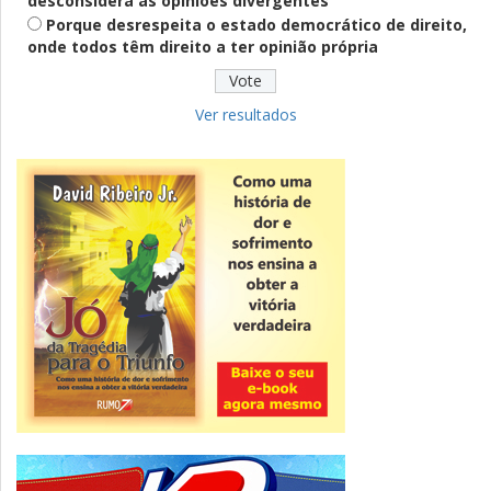
desconsidera as opiniões divergentes
Porque desrespeita o estado democrático de direito,
onde todos têm direito a ter opinião própria
Educação
Fies: pré-selecionados têm até terça
para complementar informações
Ver resultados
Novidade
CNPJ alfanumérico começa a ser emitido
nesta sexta
ver todas »