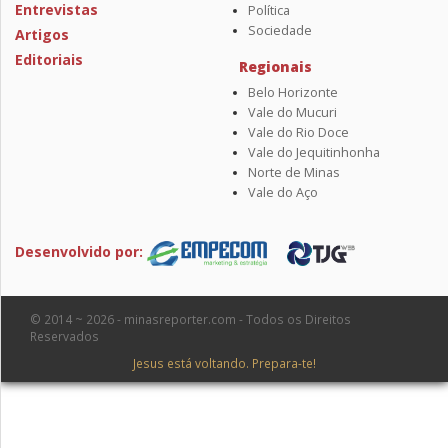
Entrevistas
Política
Sociedade
Artigos
Editoriais
Regionais
Belo Horizonte
Vale do Mucuri
Vale do Rio Doce
Vale do Jequitinhonha
Norte de Minas
Vale do Aço
Desenvolvido por:
© 2014 ~ 2026 - minasreporter.com - Todos os Direitos
Reservados
Jesus está voltando. Prepara-te!