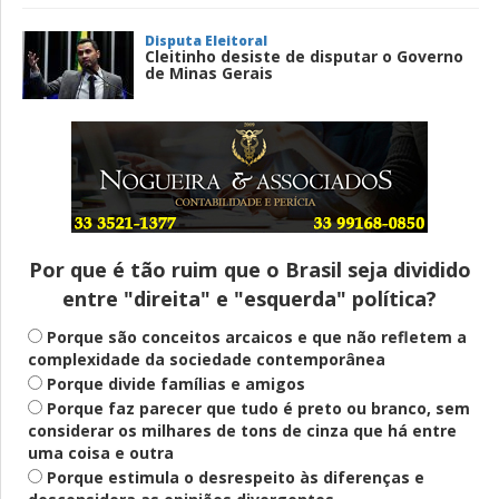
Disputa Eleitoral
Cleitinho desiste de disputar o Governo
de Minas Gerais
Entenda
Pix Pensão Alimentícia: entenda o que é
e como solicitar
Por que é tão ruim que o Brasil seja dividido
entre "direita" e "esquerda" política?
Saúde Mental
Plataforma oferece escuta em saúde
Porque são conceitos arcaicos e que não refletem a
mental para jovens no SUS Digital
complexidade da sociedade contemporânea
Porque divide famílias e amigos
Porque faz parecer que tudo é preto ou branco, sem
considerar os milhares de tons de cinza que há entre
Definido
uma coisa e outra
PT lança Patrus Ananias como candidato
Porque estimula o desrespeito às diferenças e
ao governo de Minas Gerais