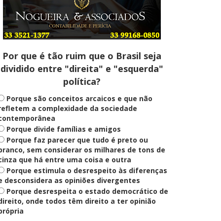
Entenda
Pix Pensão Alimentícia: entenda
o que é e como solicitar
Por que é tão ruim que o Brasil seja
dividido entre "direita" e "esquerda"
Saúde Mental
política?
Plataforma oferece escuta em
saúde mental para jovens no SUS
Digital
Porque são conceitos arcaicos e que não
refletem a complexidade da sociedade
contemporânea
Porque divide famílias e amigos
Definido
Porque faz parecer que tudo é preto ou
PT lança Patrus Ananias como
candidato ao governo de Minas
branco, sem considerar os milhares de tons de
Gerais
cinza que há entre uma coisa e outra
Porque estimula o desrespeito às diferenças
e desconsidera as opiniões divergentes
Porque desrespeita o estado democrático de
Educação
Fies: pré-selecionados têm até
direito, onde todos têm direito a ter opinião
terça para complementar
própria
informações