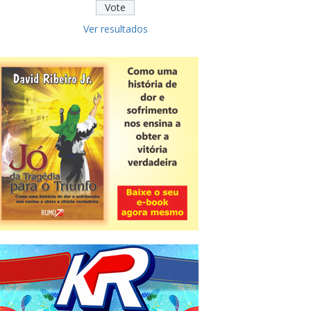
Ver resultados
Novidade
CNPJ alfanumérico começa a ser
emitido nesta sexta
ver todas »