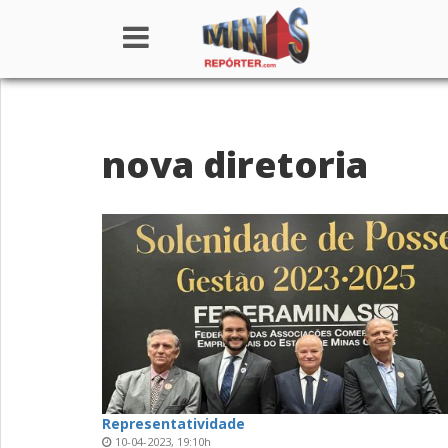
Home
nova diretoria
Institucional
Notícias
Seções
Canais
Colunistas
Representatividade
10-04-2023, 19:10h