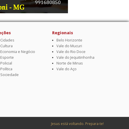
eções
Regionais
Cidades
Belo Horizonte
Cultura
Vale do Mucuri
Economia e Negócio
Vale do Rio Doce
Esporte
Vale do Jequitinhonha
Policial
Norte de Minas
Política
Vale do Aço
Sociedade
Jesus está voltando. Prepara-te!