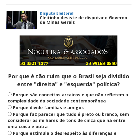
Disputa Eleitoral
Cleitinho desiste de disputar o Governo
de Minas Gerais
Entenda
Pix Pensão Alimentícia: entenda o que é
e como solicitar
Por que é tão ruim que o Brasil seja dividido
entre "direita" e "esquerda" política?
Saúde Mental
Plataforma oferece escuta em saúde
Porque são conceitos arcaicos e que não refletem a
mental para jovens no SUS Digital
complexidade da sociedade contemporânea
Porque divide famílias e amigos
Porque faz parecer que tudo é preto ou branco, sem
considerar os milhares de tons de cinza que há entre
Definido
uma coisa e outra
PT lança Patrus Ananias como candidato
Porque estimula o desrespeito às diferenças e
ao governo de Minas Gerais