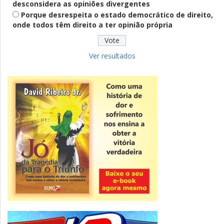
desconsidera as opiniões divergentes
Porque desrespeita o estado democrático de direito,
onde todos têm direito a ter opinião própria
Educação
Fies: pré-selecionados têm até terça
para complementar informações
Ver resultados
Novidade
CNPJ alfanumérico começa a ser emitido
nesta sexta
ver todas »