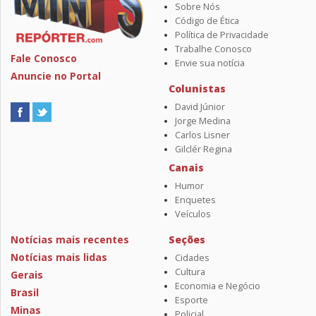
Sobre Nós
Código de Ética
Política de Privacidade
Trabalhe Conosco
Fale Conosco
Envie sua notícia
Anuncie no Portal
Colunistas
David Júnior
Jorge Medina
Carlos Lisner
Gilclér Regina
Canais
Humor
Enquetes
Veículos
Notícias mais recentes
Seções
Notícias mais lidas
Cidades
Cultura
Gerais
Economia e Negócio
Brasil
Esporte
Minas
Policial