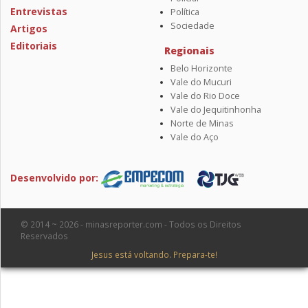
Entrevistas
Política
Sociedade
Artigos
Editoriais
Regionais
Belo Horizonte
Vale do Mucuri
Vale do Rio Doce
Vale do Jequitinhonha
Norte de Minas
Vale do Aço
Desenvolvido por:
© 2014 ~ 2026 - minasreporter.com - Todos os Direitos
Reservados
Jesus está voltando. Prepara-te!