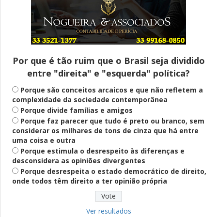
Entenda
Pix Pensão Alimentícia: entenda o que é
e como solicitar
Por que é tão ruim que o Brasil seja dividido
entre "direita" e "esquerda" política?
Saúde Mental
Plataforma oferece escuta em saúde
Porque são conceitos arcaicos e que não refletem a
mental para jovens no SUS Digital
complexidade da sociedade contemporânea
Porque divide famílias e amigos
Porque faz parecer que tudo é preto ou branco, sem
considerar os milhares de tons de cinza que há entre
Definido
uma coisa e outra
PT lança Patrus Ananias como candidato
Porque estimula o desrespeito às diferenças e
ao governo de Minas Gerais
desconsidera as opiniões divergentes
Porque desrespeita o estado democrático de direito,
onde todos têm direito a ter opinião própria
Educação
Fies: pré-selecionados têm até terça
para complementar informações
Ver resultados