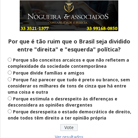
Entenda
Pix Pensão Alimentícia: entenda o que é
e como solicitar
Por que é tão ruim que o Brasil seja dividido
entre "direita" e "esquerda" política?
Saúde Mental
Plataforma oferece escuta em saúde
Porque são conceitos arcaicos e que não refletem a
mental para jovens no SUS Digital
complexidade da sociedade contemporânea
Porque divide famílias e amigos
Porque faz parecer que tudo é preto ou branco, sem
considerar os milhares de tons de cinza que há entre
Definido
uma coisa e outra
PT lança Patrus Ananias como candidato
Porque estimula o desrespeito às diferenças e
ao governo de Minas Gerais
desconsidera as opiniões divergentes
Porque desrespeita o estado democrático de direito,
onde todos têm direito a ter opinião própria
Educação
Fies: pré-selecionados têm até terça
para complementar informações
Ver resultados