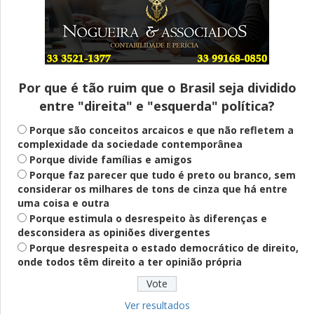
Entenda
Pix Pensão Alimentícia: entenda o que é
e como solicitar
Por que é tão ruim que o Brasil seja dividido
entre "direita" e "esquerda" política?
Saúde Mental
Plataforma oferece escuta em saúde
Porque são conceitos arcaicos e que não refletem a
mental para jovens no SUS Digital
complexidade da sociedade contemporânea
Porque divide famílias e amigos
Porque faz parecer que tudo é preto ou branco, sem
considerar os milhares de tons de cinza que há entre
Definido
uma coisa e outra
PT lança Patrus Ananias como candidato
Porque estimula o desrespeito às diferenças e
ao governo de Minas Gerais
desconsidera as opiniões divergentes
Porque desrespeita o estado democrático de direito,
onde todos têm direito a ter opinião própria
Educação
Fies: pré-selecionados têm até terça
para complementar informações
Ver resultados