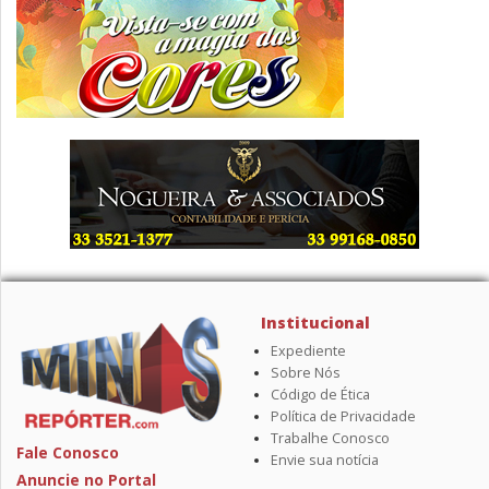
Institucional
Expediente
Sobre Nós
Código de Ética
Política de Privacidade
Trabalhe Conosco
Fale Conosco
Envie sua notícia
Anuncie no Portal