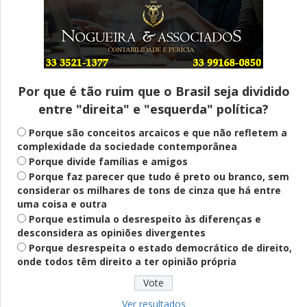
Entenda
Pix Pensão Alimentícia: entenda o que é
e como solicitar
Por que é tão ruim que o Brasil seja dividido
entre "direita" e "esquerda" política?
Saúde Mental
Plataforma oferece escuta em saúde
Porque são conceitos arcaicos e que não refletem a
mental para jovens no SUS Digital
complexidade da sociedade contemporânea
Porque divide famílias e amigos
Porque faz parecer que tudo é preto ou branco, sem
considerar os milhares de tons de cinza que há entre
Definido
uma coisa e outra
PT lança Patrus Ananias como candidato
Porque estimula o desrespeito às diferenças e
ao governo de Minas Gerais
desconsidera as opiniões divergentes
Porque desrespeita o estado democrático de direito,
onde todos têm direito a ter opinião própria
Educação
Fies: pré-selecionados têm até terça
para complementar informações
Ver resultados