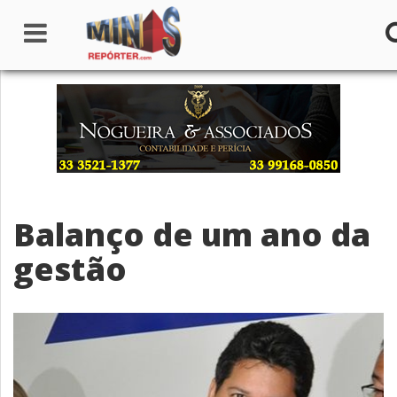
Home
Institucional
Notícias
Balanço de um ano da
Seções
gestão
Canais
Colunistas