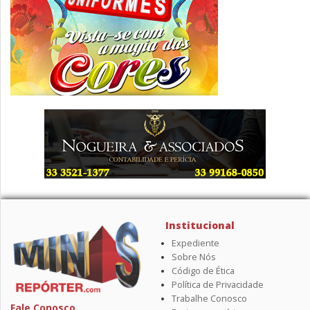
Institucional
Expediente
Sobre Nós
Código de Ética
Política de Privacidade
Trabalhe Conosco
Fale Conosco