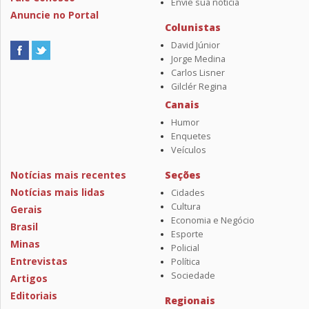
Envie sua notícia
Anuncie no Portal
Colunistas
David Júnior
Jorge Medina
Carlos Lisner
Gilclér Regina
Canais
Humor
Enquetes
Veículos
Notícias mais recentes
Seções
Notícias mais lidas
Cidades
Cultura
Gerais
Economia e Negócio
Brasil
Esporte
Minas
Policial
Entrevistas
Política
Sociedade
Artigos
Editoriais
Regionais