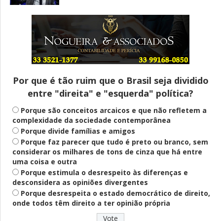
Entenda
Pix Pensão Alimentícia: entenda o que é
e como solicitar
Por que é tão ruim que o Brasil seja dividido
entre "direita" e "esquerda" política?
Saúde Mental
Plataforma oferece escuta em saúde
Porque são conceitos arcaicos e que não refletem a
mental para jovens no SUS Digital
complexidade da sociedade contemporânea
Porque divide famílias e amigos
Porque faz parecer que tudo é preto ou branco, sem
considerar os milhares de tons de cinza que há entre
Definido
uma coisa e outra
PT lança Patrus Ananias como candidato
Porque estimula o desrespeito às diferenças e
ao governo de Minas Gerais
desconsidera as opiniões divergentes
Porque desrespeita o estado democrático de direito,
onde todos têm direito a ter opinião própria
Educação