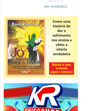
Fies: pré-selecionados têm até terça
para complementar informações
Ver resultados
Novidade
CNPJ alfanumérico começa a ser emitido
nesta sexta
ver todas »