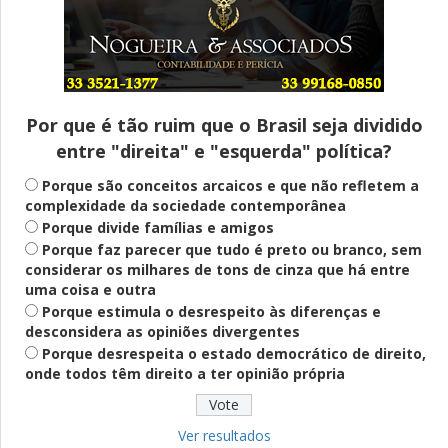
Entenda
Pix Pensão Alimentícia: entenda o que é
e como solicitar
Por que é tão ruim que o Brasil seja dividido
entre "direita" e "esquerda" política?
Saúde Mental
Plataforma oferece escuta em saúde
Porque são conceitos arcaicos e que não refletem a
mental para jovens no SUS Digital
complexidade da sociedade contemporânea
Porque divide famílias e amigos
Porque faz parecer que tudo é preto ou branco, sem
considerar os milhares de tons de cinza que há entre
Definido
uma coisa e outra
PT lança Patrus Ananias como candidato
Porque estimula o desrespeito às diferenças e
ao governo de Minas Gerais
desconsidera as opiniões divergentes
Porque desrespeita o estado democrático de direito,
onde todos têm direito a ter opinião própria
Educação
Fies: pré-selecionados têm até terça
para complementar informações
Ver resultados