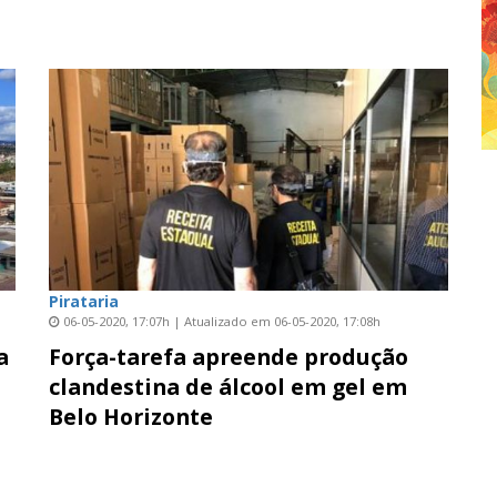
Pirataria
06-05-2020, 17:07h | Atualizado em 06-05-2020, 17:08h
a
Força-tarefa apreende produção
e
clandestina de álcool em gel em
Belo Horizonte