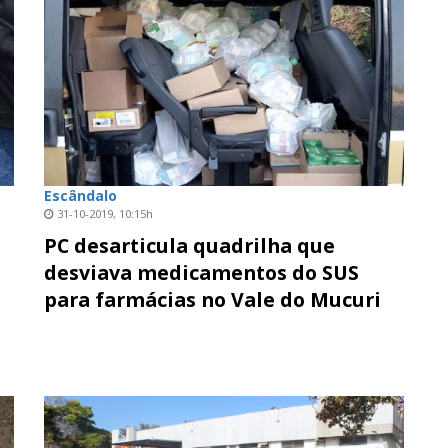
Escândalo
31-10-2019, 10:15h
PC desarticula quadrilha que
desviava medicamentos do SUS
para farmácias no Vale do Mucuri