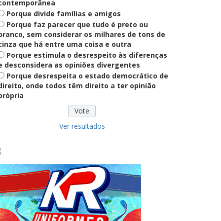
contemporânea
Porque divide famílias e amigos
Definido
Porque faz parecer que tudo é preto ou
PT lança Patrus Ananias como
candidato ao governo de Minas
branco, sem considerar os milhares de tons de
Gerais
cinza que há entre uma coisa e outra
Porque estimula o desrespeito às diferenças
e desconsidera as opiniões divergentes
Porque desrespeita o estado democrático de
Educação
Fies: pré-selecionados têm até
direito, onde todos têm direito a ter opinião
terça para complementar
própria
informações
Ver resultados
Novidade
CNPJ alfanumérico começa a ser
emitido nesta sexta
ver todas »