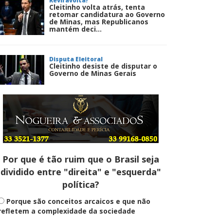
Reviravolta?
Cleitinho volta atrás, tenta
retomar candidatura ao Governo
de Minas, mas Republicanos
mantém deci...
Disputa Eleitoral
Cleitinho desiste de disputar o
Governo de Minas Gerais
Entenda
Pix Pensão Alimentícia: entenda
o que é e como solicitar
Por que é tão ruim que o Brasil seja
dividido entre "direita" e "esquerda"
Saúde Mental
política?
Plataforma oferece escuta em
saúde mental para jovens no SUS
Digital
Porque são conceitos arcaicos e que não
refletem a complexidade da sociedade