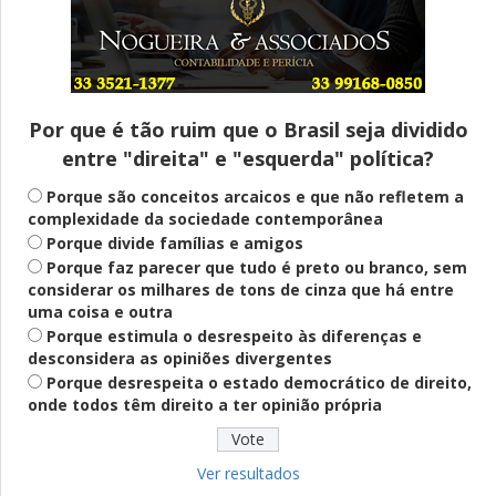
Entenda
Pix Pensão Alimentícia: entenda o que é
e como solicitar
Por que é tão ruim que o Brasil seja dividido
entre "direita" e "esquerda" política?
Saúde Mental
Plataforma oferece escuta em saúde
Porque são conceitos arcaicos e que não refletem a
mental para jovens no SUS Digital
complexidade da sociedade contemporânea
Porque divide famílias e amigos
Porque faz parecer que tudo é preto ou branco, sem
considerar os milhares de tons de cinza que há entre
Definido
uma coisa e outra
PT lança Patrus Ananias como candidato
Porque estimula o desrespeito às diferenças e
ao governo de Minas Gerais
desconsidera as opiniões divergentes
Porque desrespeita o estado democrático de direito,
onde todos têm direito a ter opinião própria
Educação
Fies: pré-selecionados têm até terça
para complementar informações
Ver resultados