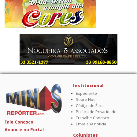
Institucional
Expediente
Sobre Nós
Código de Ética
Política de Privacidade
Trabalhe Conosco
Fale Conosco
Envie sua notícia
Anuncie no Portal
Colunistas