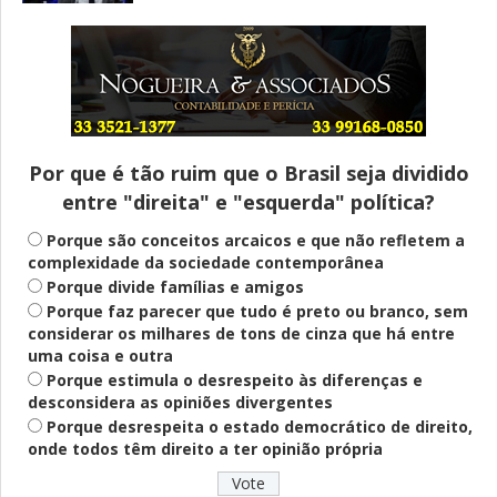
Entenda
Pix Pensão Alimentícia: entenda o que é
e como solicitar
Por que é tão ruim que o Brasil seja dividido
entre "direita" e "esquerda" política?
Saúde Mental
Plataforma oferece escuta em saúde
Porque são conceitos arcaicos e que não refletem a
mental para jovens no SUS Digital
complexidade da sociedade contemporânea
Porque divide famílias e amigos
Porque faz parecer que tudo é preto ou branco, sem
considerar os milhares de tons de cinza que há entre
Definido
uma coisa e outra
PT lança Patrus Ananias como candidato
Porque estimula o desrespeito às diferenças e
ao governo de Minas Gerais
desconsidera as opiniões divergentes
Porque desrespeita o estado democrático de direito,
onde todos têm direito a ter opinião própria
Educação