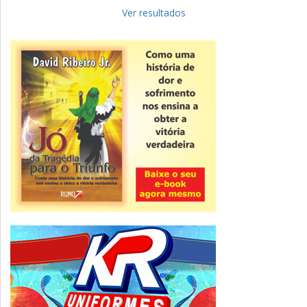
Fies: pré-selecionados têm até terça
para complementar informações
Ver resultados
Novidade
CNPJ alfanumérico começa a ser emitido
nesta sexta
ver todas »