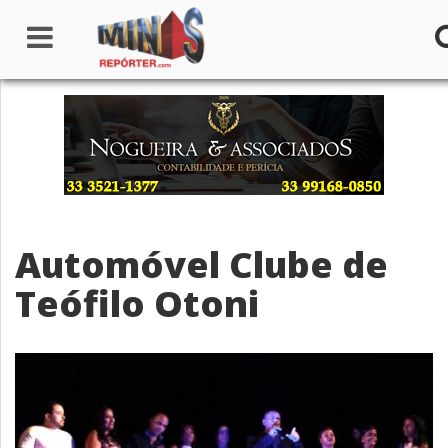
Home
Institucional
Notícias
Automóvel Clube de
Seções
Teófilo Otoni
Canais
Colunistas