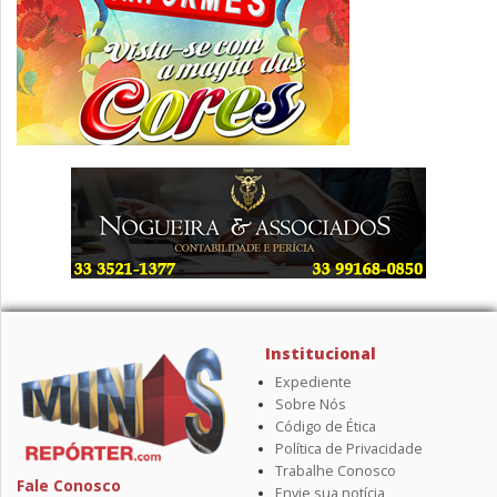
Institucional
Expediente
Sobre Nós
Código de Ética
Política de Privacidade
Trabalhe Conosco
Fale Conosco
Envie sua notícia