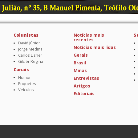
Colunistas
Notícias mais
S
recentes
David Júnior
Notícias mais lidas
Jorge Medina
Gerais
Carlos Lisner
Gilclér Regina
Brasil
Canais
Minas
Humor
Entrevistas
Enquetes
Artigos
Veículos
Editoriais