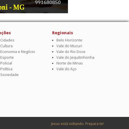
eções
Regionais
Cidades
Belo Horizonte
Cultura
Vale do Mucuri
Economia e Negócio
Vale do Rio Doce
Esporte
Vale do Jequitinhonha
Policial
Norte de Minas
Política
Vale do Aço
Sociedade
Jesus está voltando. Prepara-te!