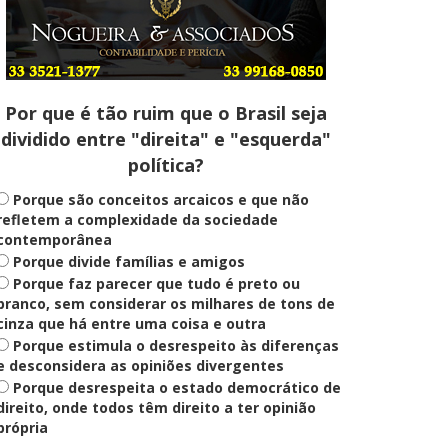
Entenda
Pix Pensão Alimentícia: entenda
o que é e como solicitar
Por que é tão ruim que o Brasil seja
dividido entre "direita" e "esquerda"
Saúde Mental
política?
Plataforma oferece escuta em
saúde mental para jovens no SUS
Digital
Porque são conceitos arcaicos e que não
refletem a complexidade da sociedade
contemporânea
Porque divide famílias e amigos
Definido
Porque faz parecer que tudo é preto ou
PT lança Patrus Ananias como
candidato ao governo de Minas
branco, sem considerar os milhares de tons de
Gerais
cinza que há entre uma coisa e outra
Porque estimula o desrespeito às diferenças
e desconsidera as opiniões divergentes
Porque desrespeita o estado democrático de
Educação
Fies: pré-selecionados têm até
direito, onde todos têm direito a ter opinião
terça para complementar
própria
informações