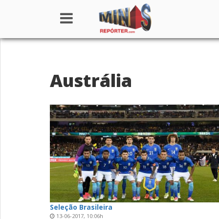
Home
Austrália
Institucional
Notícias
Seções
Canais
Colunistas
Seleção Brasileira
13-06-2017, 10:06h