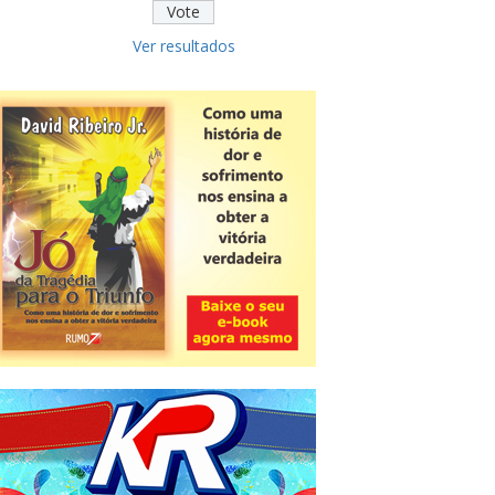
Ver resultados
Novidade
CNPJ alfanumérico começa a ser
emitido nesta sexta
ver todas »