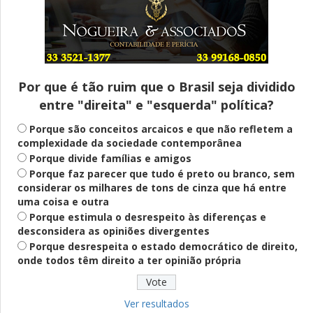
Entenda
Pix Pensão Alimentícia: entenda o que é
e como solicitar
Por que é tão ruim que o Brasil seja dividido
entre "direita" e "esquerda" política?
Saúde Mental
Plataforma oferece escuta em saúde
Porque são conceitos arcaicos e que não refletem a
mental para jovens no SUS Digital
complexidade da sociedade contemporânea
Porque divide famílias e amigos
Porque faz parecer que tudo é preto ou branco, sem
considerar os milhares de tons de cinza que há entre
Definido
uma coisa e outra
PT lança Patrus Ananias como candidato
Porque estimula o desrespeito às diferenças e
ao governo de Minas Gerais
desconsidera as opiniões divergentes
Porque desrespeita o estado democrático de direito,
onde todos têm direito a ter opinião própria
Educação
Fies: pré-selecionados têm até terça
para complementar informações
Ver resultados