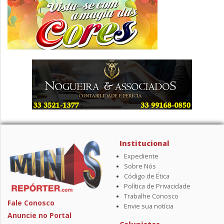
Institucional
Expediente
Sobre Nós
Código de Ética
Política de Privacidade
Trabalhe Conosco
Fale Conosco
Envie sua notícia
Anuncie no Portal