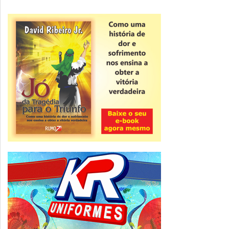
Novidade
CNPJ alfanumérico começa a ser emitido
nesta sexta
ver todas »