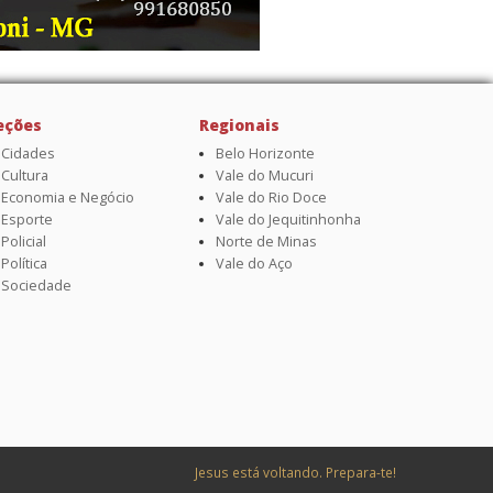
eções
Regionais
Cidades
Belo Horizonte
Cultura
Vale do Mucuri
Economia e Negócio
Vale do Rio Doce
Esporte
Vale do Jequitinhonha
Policial
Norte de Minas
Política
Vale do Aço
Sociedade
Jesus está voltando. Prepara-te!