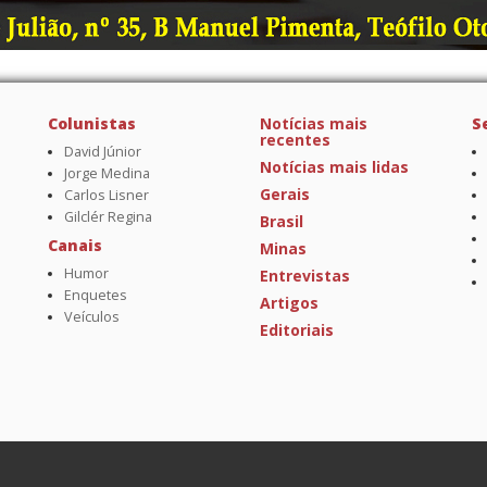
Colunistas
Notícias mais
S
recentes
David Júnior
Notícias mais lidas
Jorge Medina
Gerais
Carlos Lisner
Gilclér Regina
Brasil
Canais
Minas
Humor
Entrevistas
Enquetes
Artigos
Veículos
Editoriais