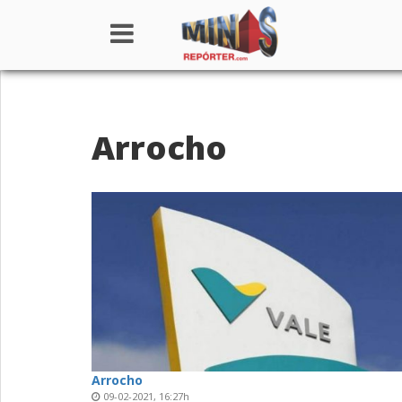
Home
Arrocho
Institucional
Notícias
Seções
Canais
Colunistas
Arrocho
09-02-2021, 16:27h