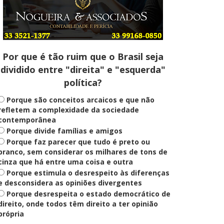
Entenda
Pix Pensão Alimentícia: entenda
o que é e como solicitar
Por que é tão ruim que o Brasil seja
dividido entre "direita" e "esquerda"
Saúde Mental
política?
Plataforma oferece escuta em
saúde mental para jovens no SUS
Digital
Porque são conceitos arcaicos e que não
refletem a complexidade da sociedade
contemporânea
Porque divide famílias e amigos
Definido
Porque faz parecer que tudo é preto ou
PT lança Patrus Ananias como
candidato ao governo de Minas
branco, sem considerar os milhares de tons de
Gerais
cinza que há entre uma coisa e outra
Porque estimula o desrespeito às diferenças
e desconsidera as opiniões divergentes
Porque desrespeita o estado democrático de
Educação
Fies: pré-selecionados têm até
direito, onde todos têm direito a ter opinião
terça para complementar
própria
informações