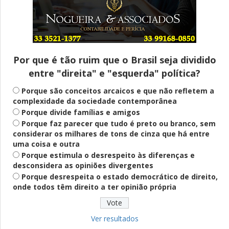
Entenda
Pix Pensão Alimentícia: entenda o que é
e como solicitar
Por que é tão ruim que o Brasil seja dividido
entre "direita" e "esquerda" política?
Saúde Mental
Plataforma oferece escuta em saúde
Porque são conceitos arcaicos e que não refletem a
mental para jovens no SUS Digital
complexidade da sociedade contemporânea
Porque divide famílias e amigos
Porque faz parecer que tudo é preto ou branco, sem
considerar os milhares de tons de cinza que há entre
Definido
uma coisa e outra
PT lança Patrus Ananias como candidato
Porque estimula o desrespeito às diferenças e
ao governo de Minas Gerais
desconsidera as opiniões divergentes
Porque desrespeita o estado democrático de direito,
onde todos têm direito a ter opinião própria
Educação
Fies: pré-selecionados têm até terça
para complementar informações
Ver resultados