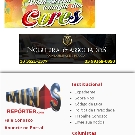
Institucional
Expediente
Sobre Nós
Código de Ética
Política de Privacidade
Trabalhe Conosco
Fale Conosco
Envie sua notícia
Anuncie no Portal
Colunistas