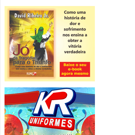
Novidade
CNPJ alfanumérico começa a ser emitido
nesta sexta
ver todas »