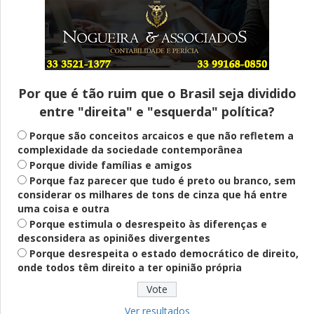
Entenda
Pix Pensão Alimentícia: entenda o que é
e como solicitar
Por que é tão ruim que o Brasil seja dividido
entre "direita" e "esquerda" política?
Saúde Mental
Plataforma oferece escuta em saúde
Porque são conceitos arcaicos e que não refletem a
mental para jovens no SUS Digital
complexidade da sociedade contemporânea
Porque divide famílias e amigos
Porque faz parecer que tudo é preto ou branco, sem
considerar os milhares de tons de cinza que há entre
Definido
uma coisa e outra
PT lança Patrus Ananias como candidato
Porque estimula o desrespeito às diferenças e
ao governo de Minas Gerais
desconsidera as opiniões divergentes
Porque desrespeita o estado democrático de direito,
onde todos têm direito a ter opinião própria
Educação
Fies: pré-selecionados têm até terça
para complementar informações
Ver resultados