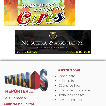
Institucional
Expediente
Sobre Nós
Código de Ética
Política de Privacidade
Trabalhe Conosco
Fale Conosco
Envie sua notícia
Anuncie no Portal