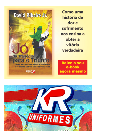
Novidade
CNPJ alfanumérico começa a ser emitido
nesta sexta
ver todas »