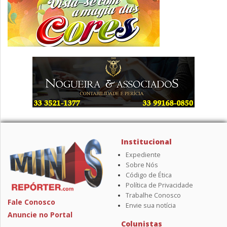
Institucional
Expediente
Sobre Nós
Código de Ética
Política de Privacidade
Trabalhe Conosco
Fale Conosco
Envie sua notícia
Anuncie no Portal
Colunistas