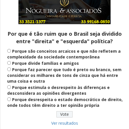
Entenda
Pix Pensão Alimentícia: entenda o que é
e como solicitar
Por que é tão ruim que o Brasil seja dividido
entre "direita" e "esquerda" política?
Saúde Mental
Plataforma oferece escuta em saúde
Porque são conceitos arcaicos e que não refletem a
mental para jovens no SUS Digital
complexidade da sociedade contemporânea
Porque divide famílias e amigos
Porque faz parecer que tudo é preto ou branco, sem
considerar os milhares de tons de cinza que há entre
Definido
uma coisa e outra
PT lança Patrus Ananias como candidato
Porque estimula o desrespeito às diferenças e
ao governo de Minas Gerais
desconsidera as opiniões divergentes
Porque desrespeita o estado democrático de direito,
onde todos têm direito a ter opinião própria
Educação
Fies: pré-selecionados têm até terça
para complementar informações
Ver resultados