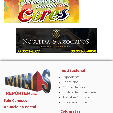
Institucional
Expediente
Sobre Nós
Código de Ética
Política de Privacidade
Trabalhe Conosco
Fale Conosco
Envie sua notícia
Anuncie no Portal
Colunistas