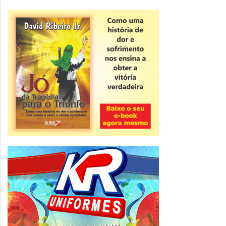
Novidade
CNPJ alfanumérico começa a ser emitido
nesta sexta
ver todas »