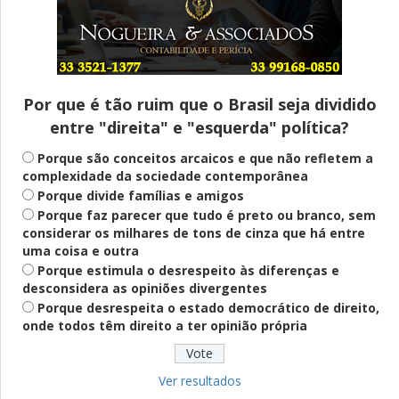
Entenda
Pix Pensão Alimentícia: entenda o que é
e como solicitar
Por que é tão ruim que o Brasil seja dividido
entre "direita" e "esquerda" política?
Saúde Mental
Plataforma oferece escuta em saúde
Porque são conceitos arcaicos e que não refletem a
mental para jovens no SUS Digital
complexidade da sociedade contemporânea
Porque divide famílias e amigos
Porque faz parecer que tudo é preto ou branco, sem
considerar os milhares de tons de cinza que há entre
Definido
uma coisa e outra
PT lança Patrus Ananias como candidato
Porque estimula o desrespeito às diferenças e
ao governo de Minas Gerais
desconsidera as opiniões divergentes
Porque desrespeita o estado democrático de direito,
onde todos têm direito a ter opinião própria
Educação
Fies: pré-selecionados têm até terça
para complementar informações
Ver resultados