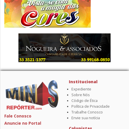
Institucional
Expediente
Sobre Nós
Código de Ética
Política de Privacidade
Trabalhe Conosco
Fale Conosco
Envie sua notícia
Anuncie no Portal
Colunistas