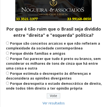
Entenda
Pix Pensão Alimentícia: entenda o que é
e como solicitar
Por que é tão ruim que o Brasil seja dividido
entre "direita" e "esquerda" política?
Saúde Mental
Plataforma oferece escuta em saúde
Porque são conceitos arcaicos e que não refletem a
mental para jovens no SUS Digital
complexidade da sociedade contemporânea
Porque divide famílias e amigos
Porque faz parecer que tudo é preto ou branco, sem
considerar os milhares de tons de cinza que há entre
Definido
uma coisa e outra
PT lança Patrus Ananias como candidato
Porque estimula o desrespeito às diferenças e
ao governo de Minas Gerais
desconsidera as opiniões divergentes
Porque desrespeita o estado democrático de direito,
onde todos têm direito a ter opinião própria
Educação
Fies: pré-selecionados têm até terça
para complementar informações
Ver resultados