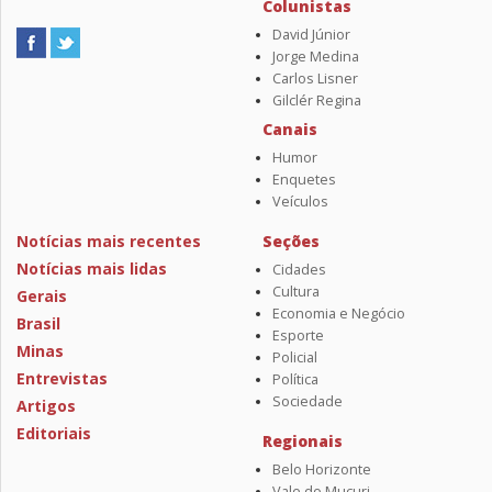
Colunistas
David Júnior
Jorge Medina
Carlos Lisner
Gilclér Regina
Canais
Humor
Enquetes
Veículos
Notícias mais recentes
Seções
Notícias mais lidas
Cidades
Cultura
Gerais
Economia e Negócio
Brasil
Esporte
Minas
Policial
Entrevistas
Política
Sociedade
Artigos
Editoriais
Regionais
Belo Horizonte
Vale do Mucuri