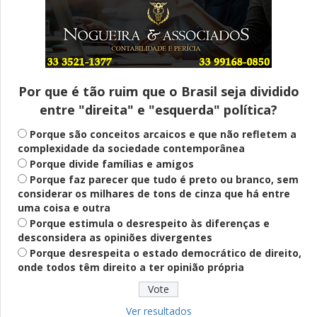
Entenda
Pix Pensão Alimentícia: entenda o que é
e como solicitar
Por que é tão ruim que o Brasil seja dividido
entre "direita" e "esquerda" política?
Saúde Mental
Plataforma oferece escuta em saúde
Porque são conceitos arcaicos e que não refletem a
mental para jovens no SUS Digital
complexidade da sociedade contemporânea
Porque divide famílias e amigos
Porque faz parecer que tudo é preto ou branco, sem
considerar os milhares de tons de cinza que há entre
Definido
uma coisa e outra
PT lança Patrus Ananias como candidato
Porque estimula o desrespeito às diferenças e
ao governo de Minas Gerais
desconsidera as opiniões divergentes
Porque desrespeita o estado democrático de direito,
onde todos têm direito a ter opinião própria
Educação
Fies: pré-selecionados têm até terça
para complementar informações
Ver resultados