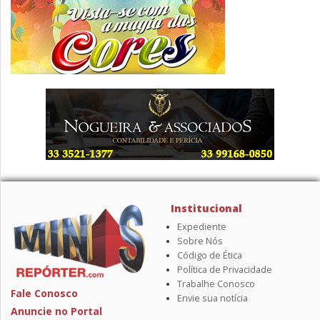
Institucional
Expediente
Sobre Nós
Código de Ética
Política de Privacidade
Trabalhe Conosco
Fale Conosco
Envie sua notícia
Anuncie no Portal