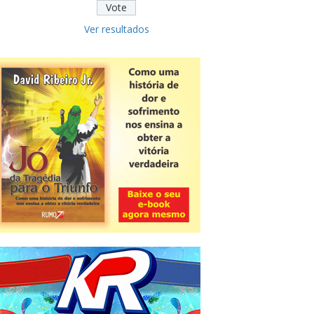
Ver resultados
Novidade
CNPJ alfanumérico começa a ser
emitido nesta sexta
ver todas »