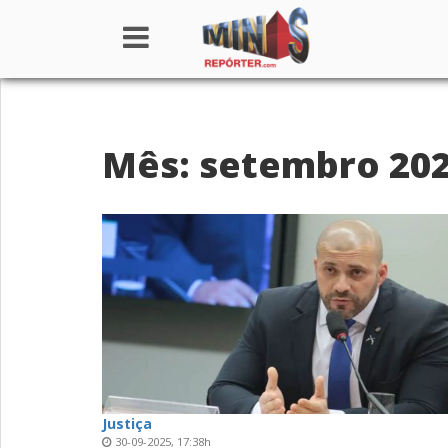
Home
Mês: setembro 20
Institucional
Notícias
Seções
Canais
Colunistas
Justiça
30-09-2025, 17:38h