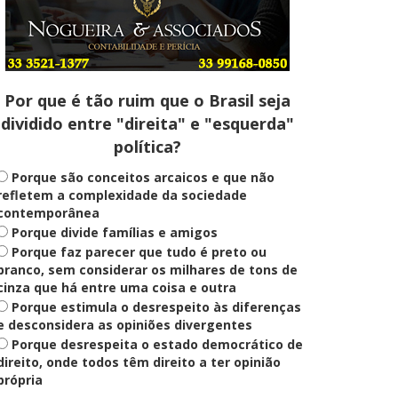
Entenda
Pix Pensão Alimentícia: entenda
o que é e como solicitar
Por que é tão ruim que o Brasil seja
dividido entre "direita" e "esquerda"
Saúde Mental
política?
Plataforma oferece escuta em
saúde mental para jovens no SUS
Digital
Porque são conceitos arcaicos e que não
refletem a complexidade da sociedade
contemporânea
Porque divide famílias e amigos
Definido
Porque faz parecer que tudo é preto ou
PT lança Patrus Ananias como
candidato ao governo de Minas
branco, sem considerar os milhares de tons de
Gerais
cinza que há entre uma coisa e outra
Porque estimula o desrespeito às diferenças
e desconsidera as opiniões divergentes
Porque desrespeita o estado democrático de
Educação
Fies: pré-selecionados têm até
direito, onde todos têm direito a ter opinião
terça para complementar
própria
informações